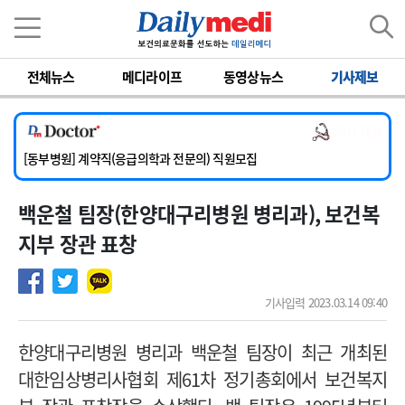
이름
비밀번호
전체뉴스
메디라이프
동영상뉴스
기사제보
[서울아산병원] 2026년 하반기 인턴 모집
[영남대학교의료원] 마취통증의학과 임기제 임상의사 채용
의사 채용
[충남대학교병원] 소아청소년과(소아응급전담) 계약직 의사 공개채용
[동부병원] 계약직(응급의학과 전문의) 직원모집
[이대목동병원] 하반기 전공의(레지던트1년차) 모집
백운철 팀장(한양대구리병원 병리과), 보건복
[서울아산병원] 2026년 하반기 인턴 모집
[영남대학교의료원] 마취통증의학과 임기제 임상의사 채용
지부 장관 표창
기사입력 2023.03.14 09:40
한양대구리병원 병리과 백운철 팀장이 최근 개최된
대한임상병리사협회 제61차 정기총회에서 보건복지