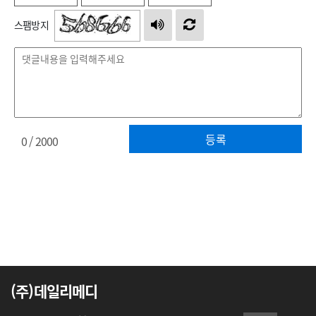
스팸방지
등록
0
/ 2000
(주)데일리메디