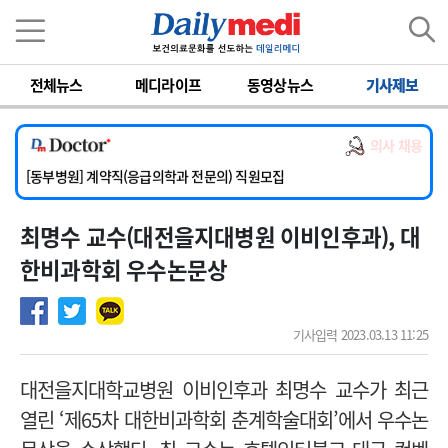
이름
비밀번호
전체뉴스
메디라이프
동영상뉴스
기사제보
[서울아산병원] 2026년 하반기 인턴 모집
[영남대학교의료원] 마취통증의학과 임기제 임상의사 채용
의사 채용
[충남대학교병원] 소아청소년과(소아응급전담) 계약직 의사 공개채용
[동부병원] 계약직(응급의학과 전문의) 직원모집
[이대목동병원] 하반기 전공의(레지던트1년차) 모집
최명수 교수(대전을지대병원 이비인후과), 대
[서울아산병원] 2026년 하반기 인턴 모집
[영남대학교의료원] 마취통증의학과 임기제 임상의사 채용
한비과학회 우수논문상
기사입력 2023.03.13 11:25
대전을지대학교병원 이비인후과 최명수 교수가 최근
열린 ‘제65차 대한비과학회 춘계학술대회’에서 우수논