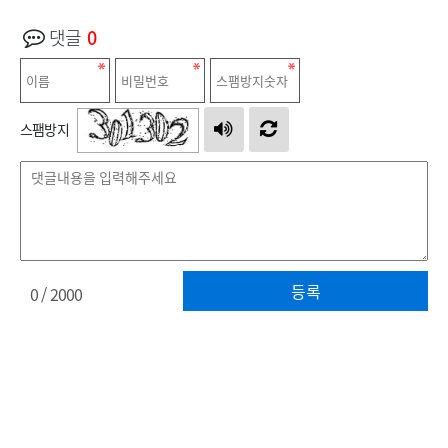
댓글
0
스팸방지
등록
0
/ 2000