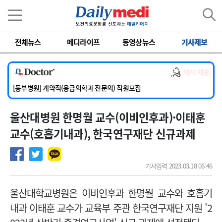
이름
비밀번호
전체뉴스
메디라이프
동영상뉴스
기사제보
[서울아산병원] 2026년 하반기 인턴 모집
[영남대학교의료원] 마취통증의학과 임기제 임상의사 채용
의사 채용
[충남대학교병원] 소아청소년과(소아응급전담) 계약직 의사 공개채용
[동부병원] 계약직(응급의학과 전문의) 직원모집
[이대목동병원] 하반기 전공의(레지던트1년차) 모집
울산대병원 한명월 교수(이비인후과)·이태훈
[서울아산병원] 2026년 하반기 인턴 모집
[영남대학교의료원] 마취통증의학과 임기제 임상의사 채용
교수(호흡기내과), 한국연구재단 신규과제
기사입력 2023.03.18 06:46
울산대학교병원은 이비인후과 한명월 교수와 호흡기
내과 이태훈 교수가 교육부 주관 한국연구재단 지원 '2