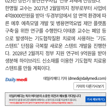
023년
상반기 중견연구사업'
신규 과제에 선정됐다
.
한명월 교수는 2027년
2월말까지 정부로부터 사업비
4
억8000
만원을 받아
두경부암에서 암 면역 환경에 따
'
른 예후 예측모델 개발 및 병용면역요법 제안 플랫폼
구축
을 위한 연구를 수행한다
이태훈 교수는 폐암 등
'
.
으로 발생하는 기도협착질환 치료에 사용하는 '기도
스텐트' 단점을 극복할 새로운 스텐트 개발을 진행한
다. 2028년 2월
까지 정부 지원 연구비
9억원을 받아
생분해 하이브리드 신소재를 이용한 기도협착 치료용
스텐트를 만들 계획이다
.
데일리메디 기자 (
dmedi@dailymedi.com
)
기자의 다른기사보기