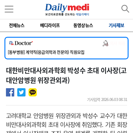
이름
비밀번호
전체뉴스
메디라이프
동영상뉴스
기사제보
[서울아산병원] 2026년 하반기 인턴 모집
[영남대학교의료원] 마취통증의학과 임기제 임상의사 채용
의사 채용
[충남대학교병원] 소아청소년과(소아응급전담) 계약직 의사 공개채용
[동부병원] 계약직(응급의학과 전문의) 직원모집
[이대목동병원] 하반기 전공의(레지던트1년차) 모집
대한비만대사외과학회 박성수 초대 이사장(고
[서울아산병원] 2026년 하반기 인턴 모집
[영남대학교의료원] 마취통증의학과 임기제 임상의사 채용
대안암병원 위장관외과)
기사입력 2026.06.03 08:31
고려대학교 안암병원 위장관외과 박성수 교수가 대한
비만대사외과학회 초대 이사장에 취임했다. 기존 회장