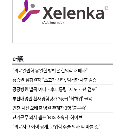
e-談
"의료일원화 유일한 방법은 한의학과 폐과"
홍승권 심평원장 " 초고가 신약, 엄격한 사후 검증"
공공병원 발목 예타…李대통령 "제도 개편 검토"
부산대병원 환자경험평가 3등급 '최하위' 굴욕
인천 시신 오배출 병원 관계자 3명 '불구속'
단기근무 의사 뽑는 'BTS 소속사' 하이브
"의료사고 이력 공개, 고위험 수술 의사 씨 마를 것"