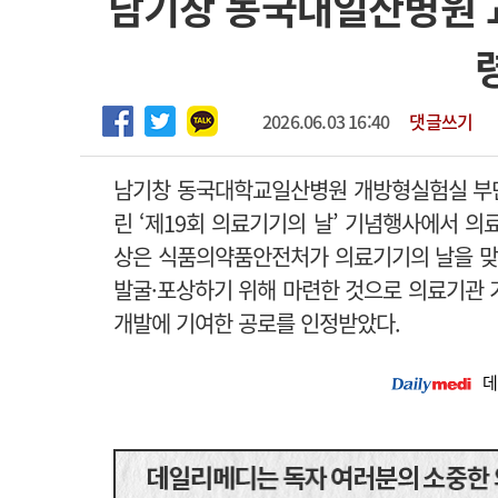
남기창 동국대일산병원 
2026년 하반기 인턴 모집
고객센터
회사소개
법적고지
마취통증의학과 임기제 임상의사 채용
2026.06.03 16:40
댓글쓰기
남기창 동국대학교일산병원 개방형실험실 부단
린 ‘제19회 의료기기의 날’ 기념행사에서 의
상은 식품의약품안전처가 의료기기의 날을 맞
발굴·포상하기 위해 마련한 것으로 의료기관 
개발에 기여한 공로를 인정받았다.
데