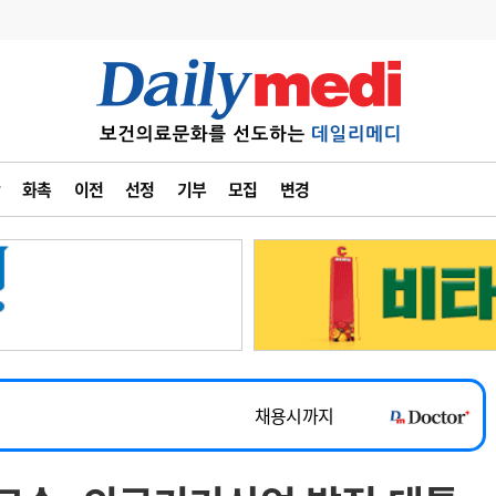
변경
사고
수첩
화촉
이전
선정
기부
모집
변경
계
6
관리급여 실시
7
지필공 지원책
~2026-08-31
8
수련환경 개선
채용시까지
9
의과대학 입시
 공개채용
채용시까지
10
약가인하
유권해석
정책/통계
공시
채용시까지
~2026-08-15