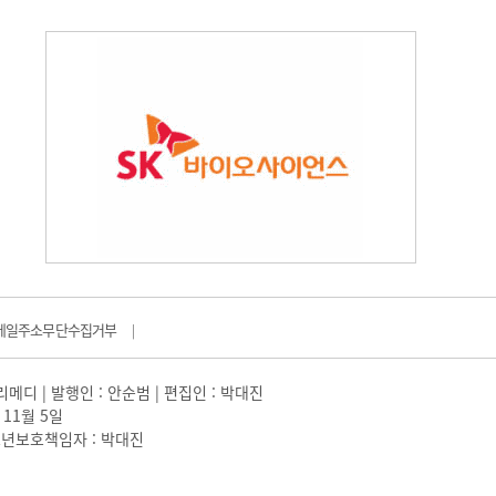
메일주소무단수집거부
|
일리메디 | 발행인 : 안순범 | 편집인 : 박대진
 11월 5일
 |청소년보호책임자 : 박대진