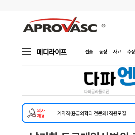
기부
모집
메디인포
인사
부음
오피니언
칼럼
건강정보
금주의 검색어
인물
초대석
피플
메디라이프
선출
동정
사고
수상
1
의사인력 수급 추
동영상뉴스
2
성분명 처방
2026년 하반기 인턴 모집
포토뉴스
포토뉴스
3
AI의료
마취통증의학과 임기제 임상의사 채용
4
전공의 모집 결과
메디 Hospital
지역병원
중소병원
소아청소년과(소아응급전담) 계약직 의사
5
의사국시 합격률
의사
인포메이션
행정처분
판례
계약직(응급의학과 전문의) 직원모집
채용
하반기 전공의(레지던트1년차) 모집
학회·연수강좌
학회/연수강좌
행사