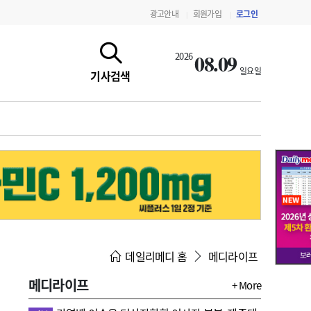
광고안내
회원가입
로그인
|
|
08.09
2026
일요일
기사검색
지침·기준·평가
약제급여 심사 결과
데일리메디 홈
메디라이프
메디라이프
+ More