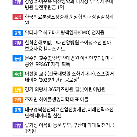
강영백·이순옥 덕산장학회 이사장 부부, 제주대
기부
병원 발전후원금 1억
한국의료분쟁조정중재원 정형외과 상임감정위
모집
원
닥터나우 최고마케팅책임자(CMO) 전지웅
동정
한화손해보험, 고대안암병원 소아청소년 환아
기부
보호자용 웰니스키트
문수진 교수( 양산부산대병원 이비인후과), 미국
동정
공인 ‘RPSGT 자격’ 획득
이선영 교수(건국대병원 소화기내과), 스프링거
수상
네이처 ‘2026년 편집 공로상’
경기 의왕시 365키즈병원, 달빛어린이병원
선정
조재민 하이플생명과학 대표 아들
화촉
대구경북첨단의료산업진흥재단, 미래전략추진
동정
단·빅데이터팀 신설
류기성·이옥희 동문 부부, 부산대 의대 발전기금
기부
1억원