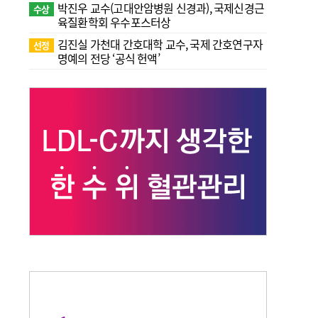
박진우 교수(고대안암병원 신경과), 국제신경근
수상
육질환학회 우수포스터상
김진실 가천대 간호대학 교수, 국제 간호연구자
선정
명예의 전당 ‘공식 헌액’