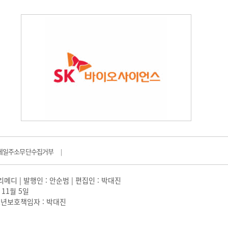
메일주소무단수집거부
|
일리메디 | 발행인 : 안순범 | 편집인 : 박대진
 11월 5일
 |청소년보호책임자 : 박대진