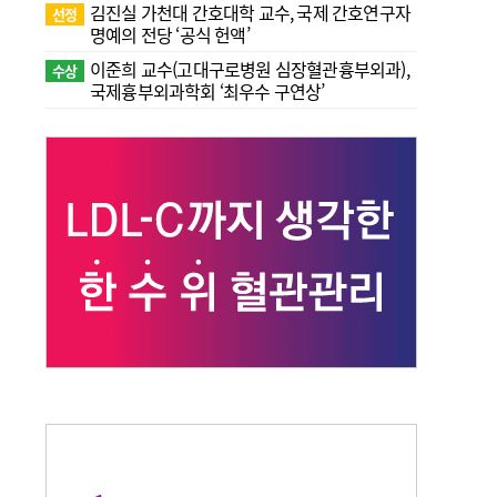
김진실 가천대 간호대학 교수, 국제 간호연구자
선정
명예의 전당 ‘공식 헌액’
이준희 교수(고대구로병원 심장혈관흉부외과),
수상
국제흉부외과학회 ‘최우수 구연상’