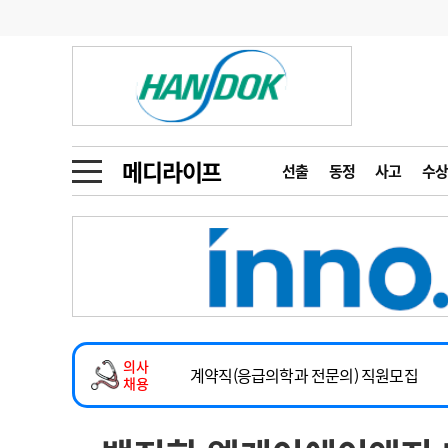
기부
모집
메디인포
인사
부음
오피니언
칼럼
건강정보
금주의 검색어
인물
초대석
피플
메디라이프
선출
동정
사고
수상
1
의사인력 수급 추
동영상뉴스
2
성분명 처방
2026년 하반기 인턴 모집
포토뉴스
포토뉴스
3
AI의료
마취통증의학과 임기제 임상의사 채용
4
전공의 모집 결과
메디 Hospital
지역병원
중소병원
소아청소년과(소아응급전담) 계약직 의사
5
의사국시 합격률
의사
인포메이션
행정처분
판례
계약직(응급의학과 전문의) 직원모집
채용
하반기 전공의(레지던트1년차) 모집
학회·연수강좌
학회/연수강좌
행사