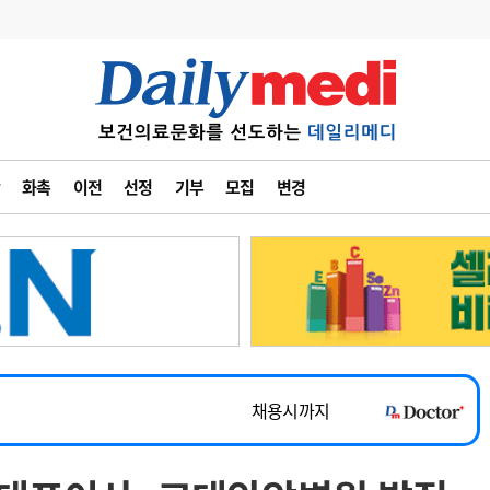
변경
사고
수첩
화촉
이전
선정
기부
모집
변경
계
6
관리급여 실시
7
지필공 지원책
~2026-08-31
8
수련환경 개선
채용시까지
9
의과대학 입시
 공개채용
채용시까지
10
약가인하
유권해석
정책/통계
공시
채용시까지
~2026-08-15