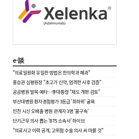
e-談
"의료일원화 유일한 방법은 한의학과 폐과"
홍승권 심평원장 " 초고가 신약, 엄격한 사후 검증"
공공병원 발목 예타…李대통령 "제도 개편 검토"
부산대병원 환자경험평가 3등급 '최하위' 굴욕
인천 시신 오배출 병원 관계자 3명 '불구속'
단기근무 의사 뽑는 'BTS 소속사' 하이브
"의료사고 이력 공개, 고위험 수술 의사 씨 마를 것"