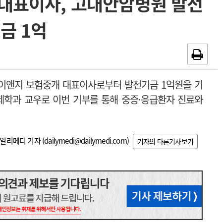
대표이사, 고대안암병원 발전
~2026-08-31
광고안내
금 1억
채용시까지
이앤지 보험중개 대표이사로부터 발전기금 1억원을 기
학과 교우로 이번 기부를 통해 중증·응급환자 진료와
일리메디 기자 (
dailymedi@dailymedi.com
)
기자의 다른기사보기