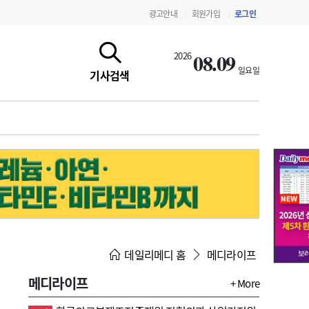
광고안내
회원가입
로그인
|
|
08.09
2026
일요일
기사검색
지침·기준·평가
약제급여 심사 결과
데일리메디 홈
메디라이프
메디라이프
+ More