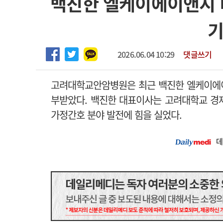
백진한 엘케이에이앤지 
2026년 하반기 인턴 모집
고객센터
회사소개
법적고지
기
마취통증의학과 임기제 임상의사 채용
2026.06.04 10:29
댓글쓰기
고려대학교안암병원은 최근 백진한 엘케이에
부받았다.
백진한 대표이사는 고려대학교 경제
가정간호 분야 발전에 힘을 실었다.
데