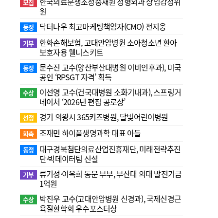
한국의료분쟁조정중재원 정형외과 상임감정위
모집
원
닥터나우 최고마케팅책임자(CMO) 전지웅
동정
한화손해보험, 고대안암병원 소아청소년 환아
기부
보호자용 웰니스키트
문수진 교수( 양산부산대병원 이비인후과), 미국
동정
공인 ‘RPSGT 자격’ 획득
이선영 교수(건국대병원 소화기내과), 스프링거
수상
네이처 ‘2026년 편집 공로상’
경기 의왕시 365키즈병원, 달빛어린이병원
선정
조재민 하이플생명과학 대표 아들
화촉
대구경북첨단의료산업진흥재단, 미래전략추진
동정
단·빅데이터팀 신설
류기성·이옥희 동문 부부, 부산대 의대 발전기금
기부
1억원
박진우 교수(고대안암병원 신경과), 국제신경근
수상
육질환학회 우수포스터상