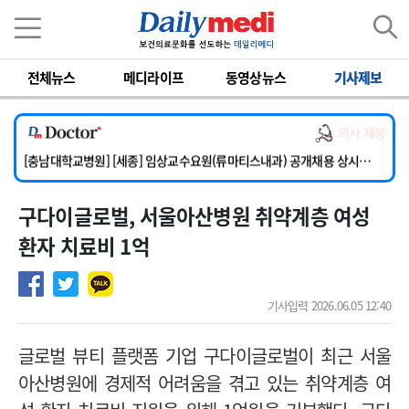
이름
비밀번호
전체뉴스
메디라이프
동영상뉴스
기사제보
[단국대학교병원] 임상전담교원 및 전임의 초빙
[해운대부민병원] [해운대] 2026년 하반기 인턴 모집
의사 채용
[서울아산병원] 건강증진센터 소화기파트 건진교수 초빙
[충남대학교병원] [세종] 임상교수요원(류마티스내과) 공개채용 상시모집
[이대서울병원] 정형외과 일반의 초빙
구다이글로벌, 서울아산병원 취약계층 여성
[단국대학교병원] 임상전담교원 및 전임의 초빙
[해운대부민병원] [해운대] 2026년 하반기 인턴 모집
환자 치료비 1억
기사입력 2026.06.05 12:40
글로벌 뷰티 플랫폼 기업 구다이글로벌이 최근 서울
아산병원에 경제적 어려움을 겪고 있는 취약계층 여