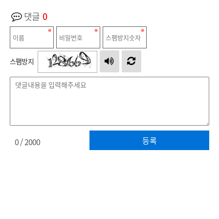
댓글
0
스팸방지
등록
0
/ 2000