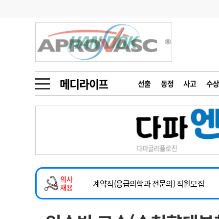
기부
모집
메디인포
인사
부음
오피니언
칼럼
건강정보
금주의 검색어
인물
초대석
피플
메디라이프
선출
동정
사고
수상
1
의사인력 수급 추
동영상뉴스
2
성분명 처방
2026년 하반기 인턴 모집
포토뉴스
포토뉴스
3
AI의료
마취통증의학과 임기제 임상의사 채용
4
전공의 모집 결과
메디 Hospital
지역병원
중소병원
소아청소년과(소아응급전담) 계약직 의사
5
의사국시 합격률
의사
인포메이션
행정처분
판례
계약직(응급의학과 전문의) 직원모집
채용
하반기 전공의(레지던트1년차) 모집
학회·연수강좌
학회/연수강좌
행사