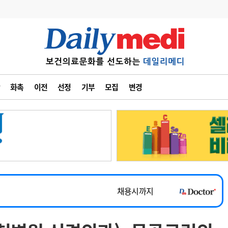
변경
사고
수첩
화촉
이전
선정
기부
모집
변경
계
6
관리급여 실시
7
지필공 지원책
~2026-08-31
8
수련환경 개선
채용시까지
9
의과대학 입시
 공개채용
채용시까지
10
약가인하
유권해석
정책/통계
공시
채용시까지
~2026-08-15