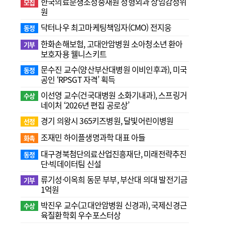
한국의료분쟁조정중재원 정형외과 상임감정위
모집
원
닥터나우 최고마케팅책임자(CMO) 전지웅
동정
한화손해보험, 고대안암병원 소아청소년 환아
기부
보호자용 웰니스키트
문수진 교수( 양산부산대병원 이비인후과), 미국
동정
공인 ‘RPSGT 자격’ 획득
이선영 교수(건국대병원 소화기내과), 스프링거
수상
네이처 ‘2026년 편집 공로상’
경기 의왕시 365키즈병원, 달빛어린이병원
선정
조재민 하이플생명과학 대표 아들
화촉
대구경북첨단의료산업진흥재단, 미래전략추진
동정
단·빅데이터팀 신설
류기성·이옥희 동문 부부, 부산대 의대 발전기금
기부
1억원
박진우 교수(고대안암병원 신경과), 국제신경근
수상
육질환학회 우수포스터상