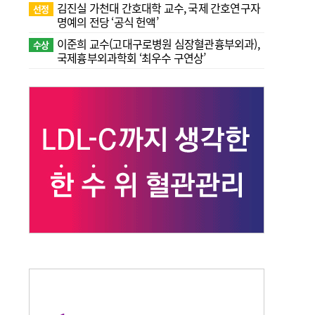
김진실 가천대 간호대학 교수, 국제 간호연구자
선정
명예의 전당 ‘공식 헌액’
이준희 교수(고대구로병원 심장혈관흉부외과),
수상
국제흉부외과학회 ‘최우수 구연상’