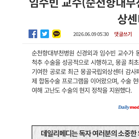
임수빈 교수(순천향대부
2026년 하반기 인턴 모집
고객센터
회사소개
법적고지
상센
마취통증의학과 임기제 임상의사 채용
2026.06.09 05:30
댓글쓰기
순천향대부천병원 신경외과 임수빈 교수가 
척추 수술을 성공적으로 시행하고, 몽골 최초
기여한 공로로 최근 몽골국립외상센터 감사패
제 합동수술 프로그램을 이어왔으며, 수술 현
여해 고난도 수술의 현지 정착을 지원했다.