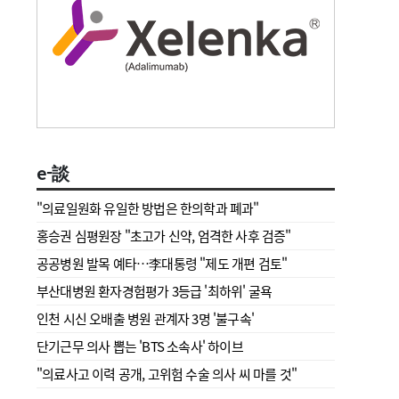
e-談
"의료일원화 유일한 방법은 한의학과 폐과"
홍승권 심평원장 " 초고가 신약, 엄격한 사후 검증"
공공병원 발목 예타…李대통령 "제도 개편 검토"
부산대병원 환자경험평가 3등급 '최하위' 굴욕
인천 시신 오배출 병원 관계자 3명 '불구속'
단기근무 의사 뽑는 'BTS 소속사' 하이브
"의료사고 이력 공개, 고위험 수술 의사 씨 마를 것"