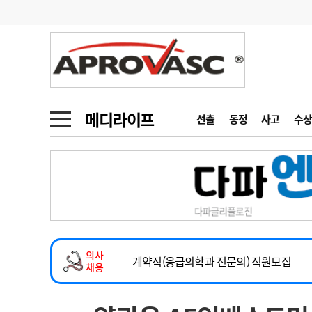
기부
모집
메디인포
인사
부음
오피니언
칼럼
건강정보
금주의 검색어
인물
초대석
피플
메디라이프
선출
동정
사고
수상
1
의사인력 수급 추
동영상뉴스
2
성분명 처방
2026년 하반기 인턴 모집
포토뉴스
포토뉴스
3
AI의료
마취통증의학과 임기제 임상의사 채용
4
전공의 모집 결과
메디 Hospital
지역병원
중소병원
소아청소년과(소아응급전담) 계약직 의사
5
의사국시 합격률
의사
인포메이션
행정처분
판례
계약직(응급의학과 전문의) 직원모집
채용
하반기 전공의(레지던트1년차) 모집
학회·연수강좌
학회/연수강좌
행사