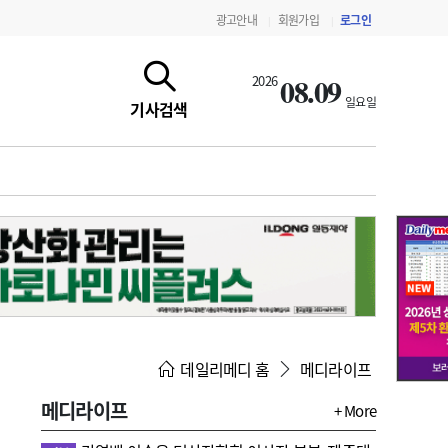
광고안내
회원가입
로그인
|
|
08.09
2026
일요일
기사검색
지침·기준·평가
약제급여 심사 결과
데일리메디 홈
메디라이프
메디라이프
+ More