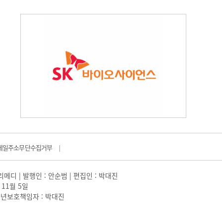
메일주소무단수집거부
|
일리메디 | 발행인 : 안순범 | 편집인 : 박대진
 11월 5일
 |청소년보호책임자 : 박대진