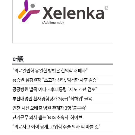
e-談
"의료일원화 유일한 방법은 한의학과 폐과"
홍승권 심평원장 " 초고가 신약, 엄격한 사후 검증"
공공병원 발목 예타…李대통령 "제도 개편 검토"
부산대병원 환자경험평가 3등급 '최하위' 굴욕
인천 시신 오배출 병원 관계자 3명 '불구속'
단기근무 의사 뽑는 'BTS 소속사' 하이브
"의료사고 이력 공개, 고위험 수술 의사 씨 마를 것"