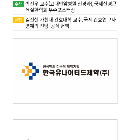
박진우 교수(고대안암병원 신경과), 국제신경근
수상
육질환학회 우수포스터상
김진실 가천대 간호대학 교수, 국제 간호연구자
선정
명예의 전당 ‘공식 헌액’