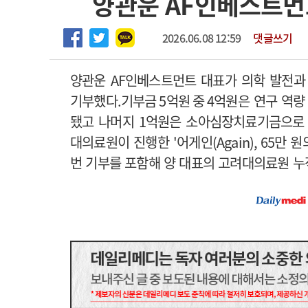
양관운 AF인베스트먼
2026년 하반기 인턴 모집
고객센터
회사소개
법적고지
마취통증의학과 임기제 임상의사 채용
2026.06.08 12:59
댓글쓰기
양관운
AF
인베스트먼트 대표가 의학 발전과
기부했다
.기부금 5억원 중
4
억원은 연구 역량
됐고 나머지
1
억원은 소아심장치료기금으로
대의료원이 진행한
'
어게인
(Again), 65
만 원
번 기부를 포함해 양 대표의 고려대의료원 