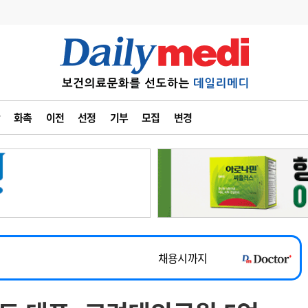
변경
사고
수첩
화촉
이전
선정
기부
모집
변경
계
6
관리급여 실시
7
지필공 지원책
~2026-08-31
8
수련환경 개선
채용시까지
9
의과대학 입시
 공개채용
채용시까지
10
약가인하
유권해석
정책/통계
공시
채용시까지
~2026-08-15