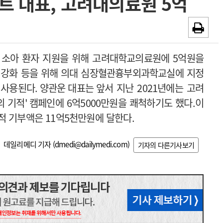
트 대표, 고려대의료원 5억
~2026-08-31
광고안내
채용시까지
 소아 환자 지원을 위해 고려대학교의료원에
5
억원을
 강화 등을 위해 의대 심장혈관흉부외과학교실에 지정
 사용된다
. 양관운 대표는 앞서
지난
2021
년에는 고려
의 기적
'
캠페인에
6
억
5000
만원을 쾌척하기도 했다
.
이
누적 기부액은
11
억
5
천만원에 달한다
.
데일리메디 기자 (
dmedi@dailymedi.com
)
기자의 다른기사보기