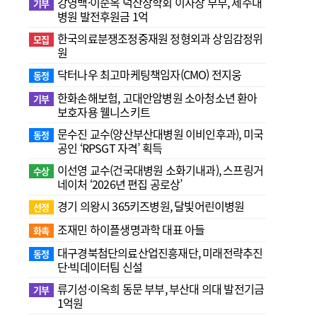
강영백·이순옥 덕산장학회 이사장 부부, 제주대
기부
병원 발전후원금 1억
한국의료분쟁조정중재원 정형외과 상임감정위
모집
원
닥터나우 최고마케팅책임자(CMO) 전지웅
동정
한화손해보험, 고대안암병원 소아청소년 환아
기부
보호자용 웰니스키트
문수진 교수( 양산부산대병원 이비인후과), 미국
동정
공인 ‘RPSGT 자격’ 획득
이선영 교수(건국대병원 소화기내과), 스프링거
수상
네이처 ‘2026년 편집 공로상’
경기 의왕시 365키즈병원, 달빛어린이병원
선정
조재민 하이플생명과학 대표 아들
화촉
대구경북첨단의료산업진흥재단, 미래전략추진
동정
단·빅데이터팀 신설
류기성·이옥희 동문 부부, 부산대 의대 발전기금
기부
1억원