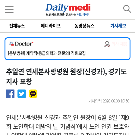
이름
비밀번호
전체뉴스
메디라이프
동영상뉴스
기사제보
[서울아산병원] 2026년 하반기 인턴 모집
[영남대학교의료원] 마취통증의학과 임기제 임상의사 채용
의사 채용
[충남대학교병원] 소아청소년과(소아응급전담) 계약직 의사 공개채용
[동부병원] 계약직(응급의학과 전문의) 직원모집
[이대목동병원] 하반기 전공의(레지던트1년차) 모집
추일연 연세본사랑병원 원장(신경과), 경기도
[서울아산병원] 2026년 하반기 인턴 모집
[영남대학교의료원] 마취통증의학과 임기제 임상의사 채용
지사 표창
기사입력 2026.06.09 10:56
연세본사랑병원 신경과 추일연 원장이 6월 8일 ‘제9
회 노인학대 예방의 날 기념식’에서 노인 인권 보호와