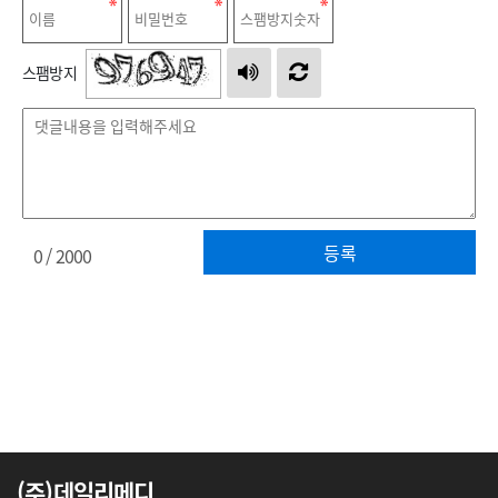
스팸방지
등록
0
/ 2000
(주)데일리메디