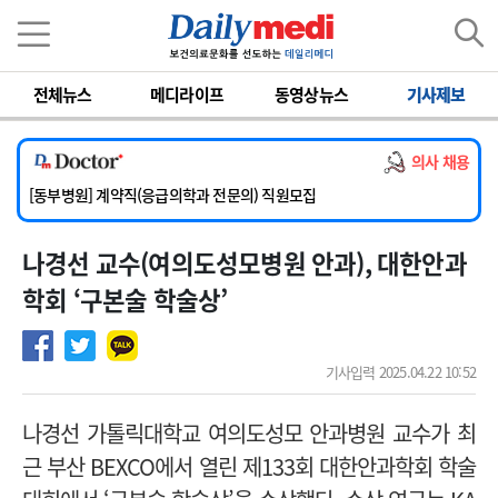
이름
비밀번호
전체뉴스
메디라이프
동영상뉴스
기사제보
[서울아산병원] 2026년 하반기 인턴 모집
[영남대학교의료원] 마취통증의학과 임기제 임상의사 채용
의사 채용
[충남대학교병원] 소아청소년과(소아응급전담) 계약직 의사 공개채용
[동부병원] 계약직(응급의학과 전문의) 직원모집
[이대목동병원] 하반기 전공의(레지던트1년차) 모집
나경선 교수(여의도성모병원 안과), 대한안과
[서울아산병원] 2026년 하반기 인턴 모집
[영남대학교의료원] 마취통증의학과 임기제 임상의사 채용
학회 ‘구본술 학술상’
기사입력 2025.04.22 10:52
나경선 가톨릭대학교 여의도성모 안과병원 교수가 최
근 부산 BEXCO에서 열린 제133회 대한안과학회 학술