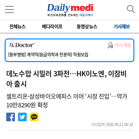
이름
비밀번호
[서울아산병원] 2026년 하반기 인턴 모집
전체뉴스
메디라이프
동영상뉴스
기사제보
[영남대학교의료원] 마취통증의학과 임기제 임상의사 채용
[충남대학교병원] 소아청소년과(소아응급전담) 계약직 의사 공개채용
의사 채용
[동부병원] 계약직(응급의학과 전문의) 직원모집
[이대목동병원] 하반기 전공의(레지던트1년차) 모집
[서울아산병원] 2026년 하반기 인턴 모집
데노수맙 시밀러 3파전…HK이노엔, 이잠비
[영남대학교의료원] 마취통증의학과 임기제 임상의사 채용
아 출시
셀트리온·삼성바이오에피스 이어 ‘시장 진입’…약가
10만8290원 확정
기사입력 2026.05.21 06:10