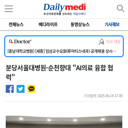
이름
비밀번호
전체뉴스
메디라이프
동영상뉴스
기사제보
[단국대학교병원] 임상전담교원 및 전임의 초빙
[해운대부민병원] [해운대] 2026년 하반기 인턴 모집
의사 채용
[서울아산병원] 건강증진센터 소화기파트 건진교수 초빙
[충남대학교병원] [세종] 임상교수요원(류마티스내과) 공개채용 상시모집
[이대서울병원] 정형외과 일반의 초빙
분당서울대병원·순천향대 "AI의료 융합 협
[단국대학교병원] 임상전담교원 및 전임의 초빙
[해운대부민병원] [해운대] 2026년 하반기 인턴 모집
력"
기사입력 2025.06.18 17:00