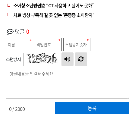
소아청소년병원協 "CT 사용하고 싶어도 못해"
치료 병상 부족해 갈 곳 없는 '준중증 소아환자'
댓글
0
스팸방지
등록
0
/ 2000