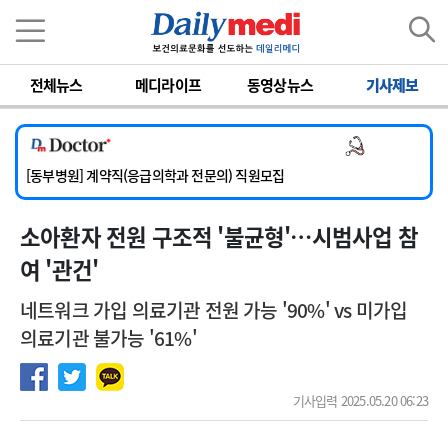
이름
비밀번호
전체뉴스
메디라이프
동영상뉴스
기사제보
[서울아산병원] 2026년 하반기 인턴 모집
[영남대학교의료원] 마취통증의학과 임기제 임상의사 채용
의사 채용
[충남대학교병원] 소아청소년과(소아응급전담) 계약직 의사 공개채용
[동부병원] 계약직(응급의학과 전문의) 직원모집
[이대목동병원] 하반기 전공의(레지던트1년차) 모집
소아환자 전원 구조적 '불균형'…시범사업 참
[서울아산병원] 2026년 하반기 인턴 모집
[영남대학교의료원] 마취통증의학과 임기제 임상의사 채용
여 '관건'
네트워크 가입 의료기관 전원 가능 '90%' vs 미가입
의료기관 불가능 '61%'
기사입력 2025.05.20 06:23