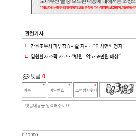
관련기사
간호조무사 피부침습시술 지시…“의사면허 정지”
입원환자 추락 사고…“병원 1억5358만원 배상”
댓글
0
0
/ 2000