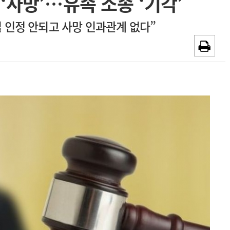
‘사망’…유족 소송 ‘기각’
~2026-08-31
광고안내
 인정 안되고 사망 인과관계 없다”
채용시까지