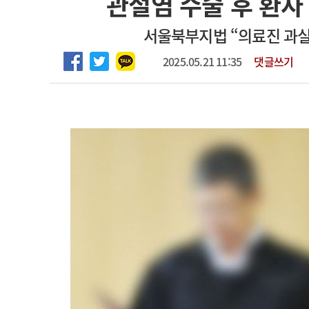
관절염 수술 후 환자 
2026년 하반기 인턴 모집
고객센터
회사소개
법적고지
서울북부지법 “의료진 과실
마취통증의학과 임기제 임상의사 채용
2025.05.21 11:35
댓글쓰기