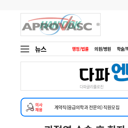
기부
모집
메디인포
인사
부음
오피니언
칼럼
건강정보
금주의 검색어
인물
초대석
피플
뉴스
행정/법률
의원/병원
학술/
1
의사인력 수급 추
동영상뉴스
2
성분명 처방
2026년 하반기 인턴 모집
포토뉴스
포토뉴스
3
AI의료
마취통증의학과 임기제 임상의사 채용
4
전공의 모집 결과
메디 Hospital
지역병원
중소병원
소아청소년과(소아응급전담) 계약직 의사
5
의사국시 합격률
의사
인포메이션
행정처분
판례
계약직(응급의학과 전문의) 직원모집
채용
하반기 전공의(레지던트1년차) 모집
학회·연수강좌
학회/연수강좌
행사