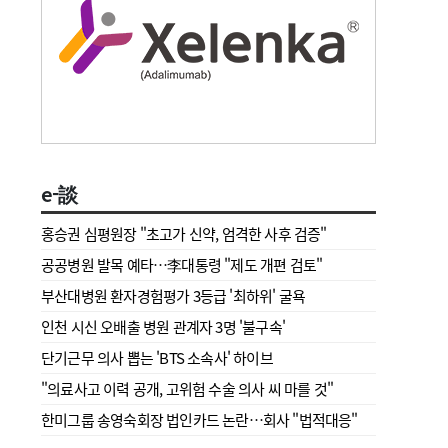
e-談
홍승권 심평원장 " 초고가 신약, 엄격한 사후 검증"
공공병원 발목 예타…李대통령 "제도 개편 검토"
부산대병원 환자경험평가 3등급 '최하위' 굴욕
인천 시신 오배출 병원 관계자 3명 '불구속'
단기근무 의사 뽑는 'BTS 소속사' 하이브
"의료사고 이력 공개, 고위험 수술 의사 씨 마를 것"
한미그룹 송영숙회장 법인카드 논란…회사 "법적대응"