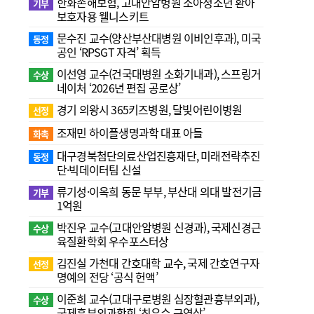
한화손해보험, 고대안암병원 소아청소년 환아
기부
보호자용 웰니스키트
문수진 교수( 양산부산대병원 이비인후과), 미국
동정
공인 ‘RPSGT 자격’ 획득
이선영 교수(건국대병원 소화기내과), 스프링거
수상
네이처 ‘2026년 편집 공로상’
경기 의왕시 365키즈병원, 달빛어린이병원
선정
조재민 하이플생명과학 대표 아들
화촉
대구경북첨단의료산업진흥재단, 미래전략추진
동정
단·빅데이터팀 신설
류기성·이옥희 동문 부부, 부산대 의대 발전기금
기부
1억원
박진우 교수(고대안암병원 신경과), 국제신경근
수상
육질환학회 우수포스터상
김진실 가천대 간호대학 교수, 국제 간호연구자
선정
명예의 전당 ‘공식 헌액’
이준희 교수(고대구로병원 심장혈관흉부외과),
수상
국제흉부외과학회 ‘최우수 구연상’