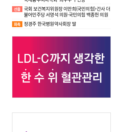
국회 보건복지위원장 이만희(국민의힘)-간사 더
선출
불어민주당 서영석 의원·국민의힘 백종헌 의원
정경주 한국병원약사회장 딸
화촉