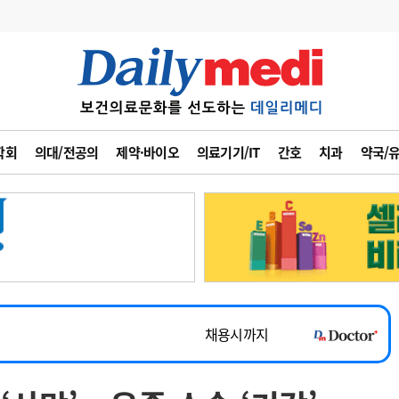
변경
사고
수첩
학회
의대/전공의
제약·바이오
의료기기/IT
간호
치과
약국/
계
6
관리급여 실시
7
지필공 지원책
~2026-08-31
8
수련환경 개선
채용시까지
9
의과대학 입시
 공개채용
채용시까지
10
약가인하
유권해석
정책/통계
공시
채용시까지
~2026-08-15