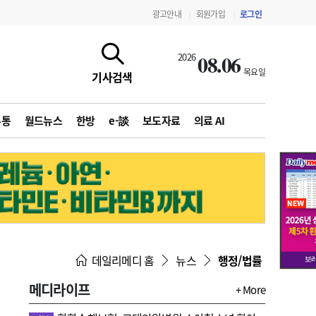
광고안내
회원가입
로그인
|
|
08.06
2026
목요일
기사검색
유통
월드뉴스
한방
e-談
보도자료
의료 AI
지침·기준·평가
약제급여 심사 결과
데일리메디 홈
뉴스
행정/법률
메디라이프
+ More