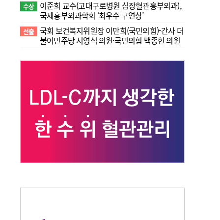
이준희 교수(고대구로병원 심장혈관흉부외과),
수상
국제흉부외과학회 ‘최우수 구연상’
국회 보건복지위원장 이만희(국민의힘)-간사 더
선출
불어민주당 서영석 의원·국민의힘 백종헌 의원