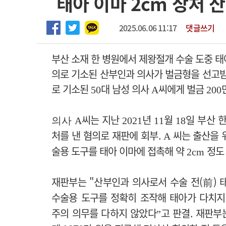
태아 이마 2cm 상처 산
2026년 하반기 인턴 모집
고객센터
회사소개
법적고지
마취통증의학과 임기제 임상의사 채용
2025.06.06 11:17
댓글쓰기
부산 소재 한 병원에서 제왕절개 수술 도중 태
의로 기소된 산부인과 의사가 벌금형을 선고받
로 기소된
대 남성 의사
씨에게 벌금
50
A
200
씨는 지난
년
월
일 부산 
의사 A
2021
11
18
처를 낸 혐의로 재판에 회부.
씨는 출산을 
A
술용 도구를 태아 이마에 접촉해 약
정도
2cm
재판부는 "산부인과 의사로서 수술 전(前) 
수술용 도구를 정확히 조작해 태아가 다치지
주의 의무를 다하지 않았다
고 판결. 재판부
”