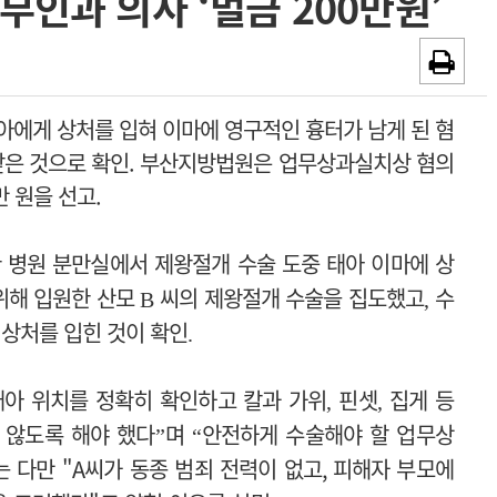
부인과 의사 ‘벌금 200만원’
~2026-08-31
광고안내
채용시까지
아에게 상처를 입혀 이마에 영구적인 흉터가 남게 된 혐
은 것으로 확인.
부산지방법원은 업무상과실치상 혐의
만 원을 선고.
한 병원 분만실에서 제왕절개 수술 도중 태아 이마에 상
위해 입원한 산모
씨의 제왕절개 수술을 집도했고
수
B
,
 상처를 입힌 것이 확인
.
태아 위치를 정확히 확인하고
칼과 가위
핀셋
집게 등
,
,
 않도록 해야 했다
며
안전하게 수술해야 할 업무상
”
“
는 다만 "
A
씨가 동종 범죄 전력이 없고
,
피해자 부모에