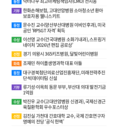
닥터나우 최고마케팅책임자(CMO) 전지웅
동정
한화손해보험, 고대안암병원 소아청소년 환아
기부
보호자용 웰니스키트
문수진 교수( 양산부산대병원 이비인후과), 미국
동정
공인 ‘RPSGT 자격’ 획득
이선영 교수(건국대병원 소화기내과), 스프링거
수상
네이처 ‘2026년 편집 공로상’
경기 의왕시 365키즈병원, 달빛어린이병원
선정
조재민 하이플생명과학 대표 아들
화촉
대구경북첨단의료산업진흥재단, 미래전략추진
동정
단·빅데이터팀 신설
류기성·이옥희 동문 부부, 부산대 의대 발전기금
기부
1억원
박진우 교수(고대안암병원 신경과), 국제신경근
수상
육질환학회 우수포스터상
김진실 가천대 간호대학 교수, 국제 간호연구자
선정
명예의 전당 ‘공식 헌액’