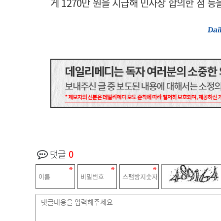
게
1270
만 원을 지급해 민사상 합의한 점 등
댓글
0