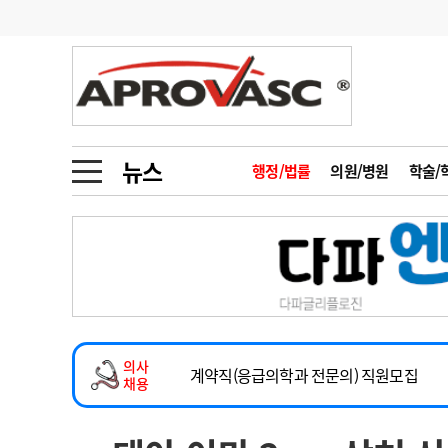
기부
모집
메디인포
인사
부음
오피니언
칼럼
건강정보
금주의 검색어
인물
초대석
피플
뉴스
행정/법률
의원/병원
학술/
1
의사인력 수급 추
동영상뉴스
2
성분명 처방
2026년 하반기 인턴 모집
포토뉴스
포토뉴스
3
AI의료
마취통증의학과 임기제 임상의사 채용
4
전공의 모집 결과
메디 Hospital
지역병원
중소병원
소아청소년과(소아응급전담) 계약직 의사
5
의사국시 합격률
의사
인포메이션
행정처분
판례
계약직(응급의학과 전문의) 직원모집
채용
하반기 전공의(레지던트1년차) 모집
학회·연수강좌
학회/연수강좌
행사