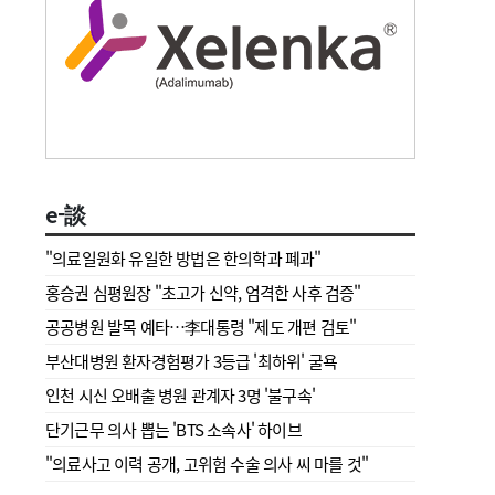
e-談
"의료일원화 유일한 방법은 한의학과 폐과"
홍승권 심평원장 " 초고가 신약, 엄격한 사후 검증"
공공병원 발목 예타…李대통령 "제도 개편 검토"
부산대병원 환자경험평가 3등급 '최하위' 굴욕
인천 시신 오배출 병원 관계자 3명 '불구속'
단기근무 의사 뽑는 'BTS 소속사' 하이브
"의료사고 이력 공개, 고위험 수술 의사 씨 마를 것"