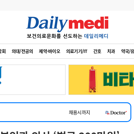
변경
사고
수첩
학회
의대/전공의
제약·바이오
의료기기/IT
간호
치과
약국/
계
6
관리급여 실시
7
지필공 지원책
~2026-08-31
8
수련환경 개선
채용시까지
9
의과대학 입시
 공개채용
채용시까지
10
약가인하
유권해석
정책/통계
공시
채용시까지
~2026-08-15