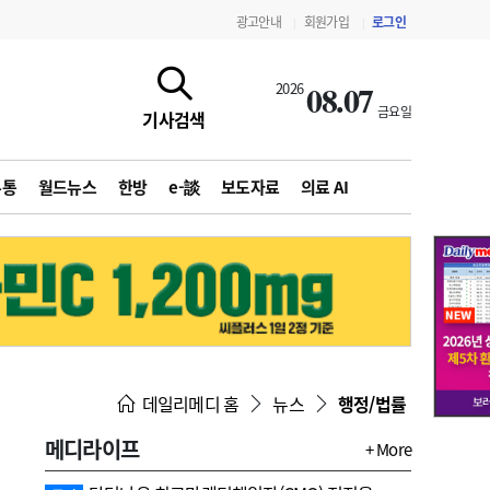
광고안내
회원가입
로그인
|
|
08.07
2026
금요일
기사검색
유통
월드뉴스
한방
e-談
보도자료
의료 AI
지침·기준·평가
약제급여 심사 결과
데일리메디 홈
뉴스
행정/법률
메디라이프
+ More