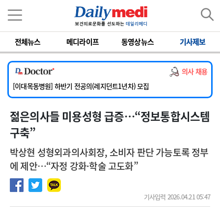
이름
비밀번호
[서울아산병원] 2026년 하반기 인턴 모집
전체뉴스
메디라이프
동영상뉴스
기사제보
[영남대학교의료원] 마취통증의학과 임기제 임상의사 채용
[충남대학교병원] 소아청소년과(소아응급전담) 계약직 의사 공개채용
의사 채용
[동부병원] 계약직(응급의학과 전문의) 직원모집
[이대목동병원] 하반기 전공의(레지던트1년차) 모집
[서울아산병원] 2026년 하반기 인턴 모집
젊은의사들 미용 성형 급증…“정보통합시스템
[영남대학교의료원] 마취통증의학과 임기제 임상의사 채용
구축”
박상현 성형외과의사회장, 소비자 판단 가능토록 정부
에 제안…“자정 강화·학술 고도화”
기사입력 2026.04.21 05:47