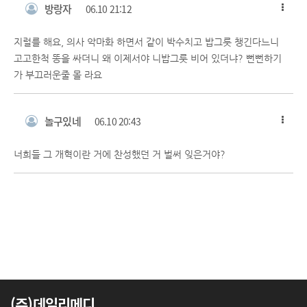
방랑자
06.10 21:12
지럴를 해요, 의사 악마화 하면서 같이 박수치고 밥그릇 챙긴다느니
고고한척 똥을 싸더니 왜 이제서야 니밥그릇 비어 있더냐? 뻔뻔하기
가 부끄러운줄 몰 라요
놀구있네
06.10 20:43
너희들 그 개혁이란 거에 찬성했던 거 벌써 잊은거야?
(주)데일리메디