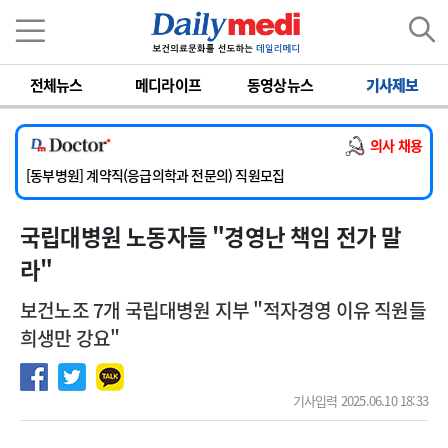
이름
비밀번호
전체뉴스
메디라이프
동영상뉴스
기사제보
[서울아산병원] 2026년 하반기 인턴 모집
[영남대학교의료원] 마취통증의학과 임기제 임상의사 채용
의사 채용
[충남대학교병원] 소아청소년과(소아응급전담) 계약직 의사 공개채용
[동부병원] 계약직(응급의학과 전문의) 직원모집
[이대목동병원] 하반기 전공의(레지던트1년차) 모집
국립대병원 노동자들 "경영난 책임 전가 말
[서울아산병원] 2026년 하반기 인턴 모집
[영남대학교의료원] 마취통증의학과 임기제 임상의사 채용
라"
보건노조 7개 국립대병원 지부 "적자경영 이유 직원들
희생만 강요"
기사입력 2025.06.10 18:33