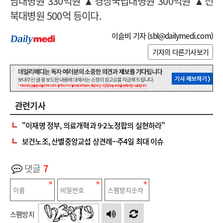
남대병원 330억원 ▲경상국립대병원 300억원 ▲전
북대병원 500억 등이다.
이슬비 기자 (
sbl@dailymedi.com
)
기자의 다른기사보기
관련기사
"이재명 정부, 의료개혁과 9·2노정합의 실현하라"
보건노조, 산별중앙교섭 상견례···주4일 최대 이슈
댓글
7
스팸방지