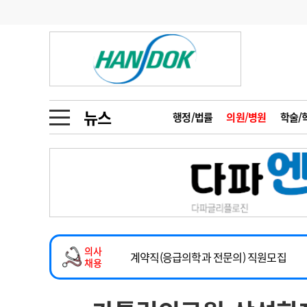
기부
모집
메디인포
인사
부음
오피니언
칼럼
건강정보
금주의 검색어
인물
초대석
피플
뉴스
행정/법률
의원/병원
학술/
1
의사인력 수급 추
동영상뉴스
2
성분명 처방
2026년 하반기 인턴 모집
포토뉴스
포토뉴스
3
AI의료
마취통증의학과 임기제 임상의사 채용
4
전공의 모집 결과
메디 Hospital
지역병원
중소병원
소아청소년과(소아응급전담) 계약직 의사
5
의사국시 합격률
의사
인포메이션
행정처분
판례
계약직(응급의학과 전문의) 직원모집
채용
하반기 전공의(레지던트1년차) 모집
학회·연수강좌
학회/연수강좌
행사