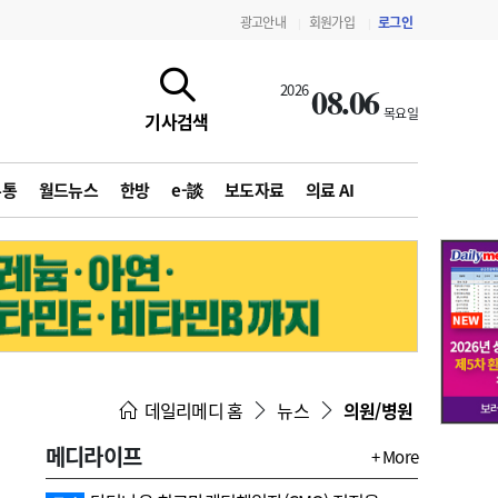
광고안내
회원가입
로그인
|
|
08.06
2026
목요일
기사검색
유통
월드뉴스
한방
e-談
보도자료
의료 AI
지침·기준·평가
약제급여 심사 결과
데일리메디 홈
뉴스
의원/병원
메디라이프
+ More