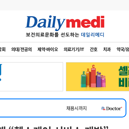
변경
사고
수첩
학회
의대/전공의
제약·바이오
의료기기/IT
간호
치과
약국/
계
6
관리급여 실시
7
지필공 지원책
~2026-08-31
8
수련환경 개선
채용시까지
9
의과대학 입시
 공개채용
채용시까지
10
약가인하
유권해석
정책/통계
공시
채용시까지
~2026-08-15