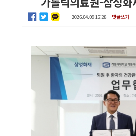
가톨릭의료원-삼성화재
2026년 하반기 인턴 모집
고객센터
회사소개
법적고지
마취통증의학과 임기제 임상의사 채용
2026.04.09 16:28
댓글쓰기