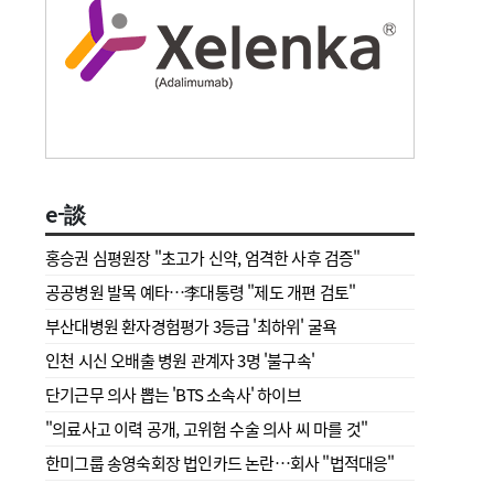
e-談
홍승권 심평원장 " 초고가 신약, 엄격한 사후 검증"
공공병원 발목 예타…李대통령 "제도 개편 검토"
부산대병원 환자경험평가 3등급 '최하위' 굴욕
인천 시신 오배출 병원 관계자 3명 '불구속'
단기근무 의사 뽑는 'BTS 소속사' 하이브
"의료사고 이력 공개, 고위험 수술 의사 씨 마를 것"
한미그룹 송영숙회장 법인카드 논란…회사 "법적대응"