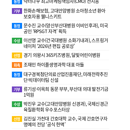
닥터나우 최고마케팅책임자(CMO) 전지웅
동정
한화손해보험, 고대안암병원 소아청소년 환아
기부
보호자용 웰니스키트
문수진 교수( 양산부산대병원 이비인후과), 미국
동정
공인 ‘RPSGT 자격’ 획득
이선영 교수(건국대병원 소화기내과), 스프링거
수상
네이처 ‘2026년 편집 공로상’
경기 의왕시 365키즈병원, 달빛어린이병원
선정
조재민 하이플생명과학 대표 아들
화촉
대구경북첨단의료산업진흥재단, 미래전략추진
동정
단·빅데이터팀 신설
류기성·이옥희 동문 부부, 부산대 의대 발전기금
기부
1억원
박진우 교수(고대안암병원 신경과), 국제신경근
수상
육질환학회 우수포스터상
김진실 가천대 간호대학 교수, 국제 간호연구자
선정
명예의 전당 ‘공식 헌액’