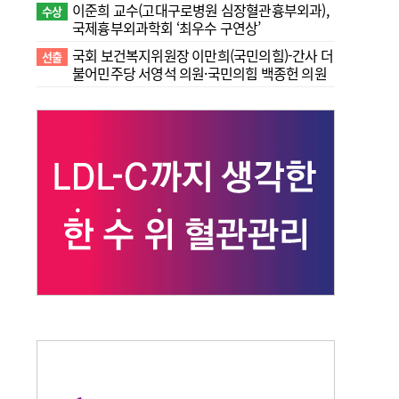
이준희 교수(고대구로병원 심장혈관흉부외과),
수상
국제흉부외과학회 ‘최우수 구연상’
국회 보건복지위원장 이만희(국민의힘)-간사 더
선출
불어민주당 서영석 의원·국민의힘 백종헌 의원