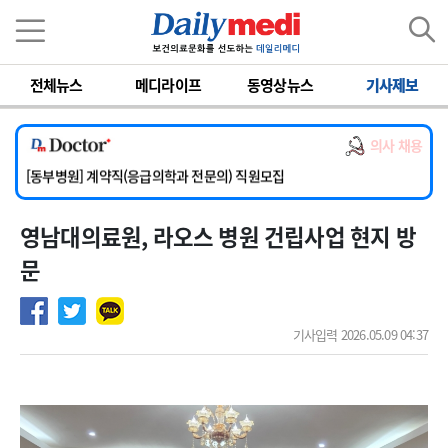
이름
비밀번호
전체뉴스
메디라이프
동영상뉴스
기사제보
[서울아산병원] 2026년 하반기 인턴 모집
[영남대학교의료원] 마취통증의학과 임기제 임상의사 채용
의사 채용
[충남대학교병원] 소아청소년과(소아응급전담) 계약직 의사 공개채용
[동부병원] 계약직(응급의학과 전문의) 직원모집
[이대목동병원] 하반기 전공의(레지던트1년차) 모집
영남대의료원, 라오스 병원 건립사업 현지 방
[서울아산병원] 2026년 하반기 인턴 모집
[영남대학교의료원] 마취통증의학과 임기제 임상의사 채용
문
기사입력 2026.05.09 04:37