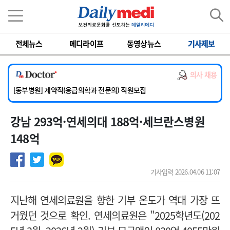
이름
비밀번호
전체뉴스
메디라이프
동영상뉴스
기사제보
[서울아산병원] 2026년 하반기 인턴 모집
[영남대학교의료원] 마취통증의학과 임기제 임상의사 채용
의사 채용
[충남대학교병원] 소아청소년과(소아응급전담) 계약직 의사 공개채용
[동부병원] 계약직(응급의학과 전문의) 직원모집
[이대목동병원] 하반기 전공의(레지던트1년차) 모집
강남 293억·연세의대 188억·세브란스병원
[서울아산병원] 2026년 하반기 인턴 모집
[영남대학교의료원] 마취통증의학과 임기제 임상의사 채용
148억
기사입력 2026.04.06 11:07
지난해 연세의료원을 향한 기부 온도가 역대 가장 뜨
거웠던 것으로 확인.
연세의료원은 "2025학년도(202