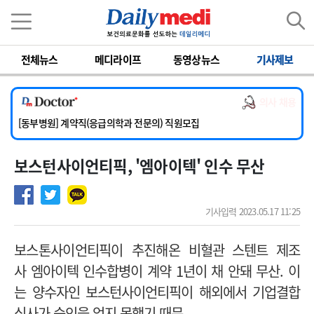
이름
비밀번호
전체뉴스
메디라이프
동영상뉴스
기사제보
[서울아산병원] 2026년 하반기 인턴 모집
[영남대학교의료원] 마취통증의학과 임기제 임상의사 채용
의사 채용
[충남대학교병원] 소아청소년과(소아응급전담) 계약직 의사 공개채용
[동부병원] 계약직(응급의학과 전문의) 직원모집
[이대목동병원] 하반기 전공의(레지던트1년차) 모집
보스턴사이언티픽, '엠아이텍' 인수 무산
[서울아산병원] 2026년 하반기 인턴 모집
[영남대학교의료원] 마취통증의학과 임기제 임상의사 채용
기사입력 2023.05.17 11:25
보스톤사이언티픽이 추진해온
비혈관 스텐트 제조
사
엠아이텍 인수합병이 계약 1년이 채 안돼 무산. 이
는
양수자인 보스턴사이언티픽이
해외에서 기업결합
심사가 승인을 얻지 못했기 때문.