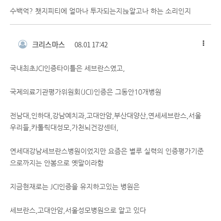
수백억? 챗지피티에 얼마나 투자되는지늕알고나 하는 소리인지
크리스마스
08.01 17:42
국내최초JCI인증타이틀은 세브란스였고,
국제의료기관평가위원회(JCI)인증은 그동안10개병원
전남대,인하대,강남예치과,고대안암,부산대양산,연세세브란스,서울
우리들,카톨릭대성모,가천뇌건강센터,
연세대강남세브란스병원이었지만 요즘은 별루 실력의 인증평가기준
으로까지는 안봄으로 옛말이라함
지금현재로는 JCI인증을 유지하고있는 병원은
세브란스,고대안암,서울성모병원으로 알고 있다