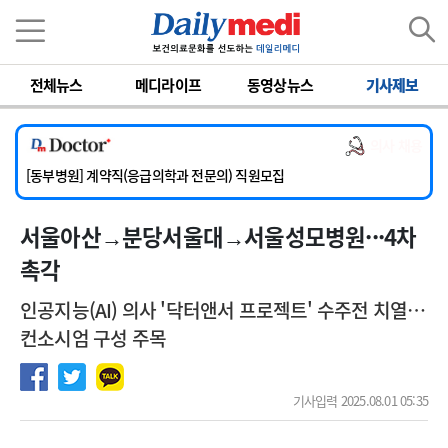
이름
비밀번호
전체뉴스
메디라이프
동영상뉴스
기사제보
[서울아산병원] 2026년 하반기 인턴 모집
[영남대학교의료원] 마취통증의학과 임기제 임상의사 채용
의사 채용
[충남대학교병원] 소아청소년과(소아응급전담) 계약직 의사 공개채용
[동부병원] 계약직(응급의학과 전문의) 직원모집
[이대목동병원] 하반기 전공의(레지던트1년차) 모집
서울아산→분당서울대→서울성모병원···4차
[서울아산병원] 2026년 하반기 인턴 모집
[영남대학교의료원] 마취통증의학과 임기제 임상의사 채용
촉각
인공지능(AI) 의사 '닥터앤서 프로젝트' 수주전 치열…
컨소시엄 구성 주목
기사입력 2025.08.01 05:35