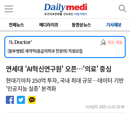
이름
비밀번호
전체뉴스
메디라이프
동영상뉴스
기사제보
[서울아산병원] 2026년 하반기 인턴 모집
[영남대학교의료원] 마취통증의학과 임기제 임상의사 채용
의사 채용
[충남대학교병원] 소아청소년과(소아응급전담) 계약직 의사 공개채용
[동부병원] 계약직(응급의학과 전문의) 직원모집
[이대목동병원] 하반기 전공의(레지던트1년차) 모집
연세대 'AI혁신연구원' 오픈…'의료' 중심
[서울아산병원] 2026년 하반기 인턴 모집
[영남대학교의료원] 마취통증의학과 임기제 임상의사 채용
현대기아차 250억 투자, 국내 최대 규모…데이터 기반
'인공지능 실증' 본격화
기사입력 2025.11.03 10:48