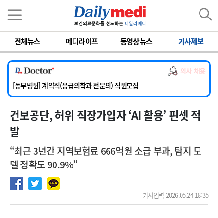
이름
비밀번호
전체뉴스
메디라이프
동영상뉴스
기사제보
[서울아산병원] 2026년 하반기 인턴 모집
[영남대학교의료원] 마취통증의학과 임기제 임상의사 채용
의사 채용
[충남대학교병원] 소아청소년과(소아응급전담) 계약직 의사 공개채용
[동부병원] 계약직(응급의학과 전문의) 직원모집
[이대목동병원] 하반기 전공의(레지던트1년차) 모집
건보공단, 허위 직장가입자 ‘AI 활용’ 핀셋 적
[서울아산병원] 2026년 하반기 인턴 모집
[영남대학교의료원] 마취통증의학과 임기제 임상의사 채용
발
“최근 3년간 지역보험료 666억원 소급 부과, 탐지 모
델 정확도 90.9%”
기사입력 2026.05.24 18:35