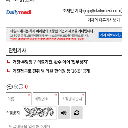
조재민 기자 (
jojo@dailymedi.com
)
기자의 다른기사보기
관련기사
거짓·부당청구 의료기관, 환수 이어 '업무정지'
거짓청구로 편취 병·의원-한의원 등 '26곳' 공개
댓글
0
스팸방지