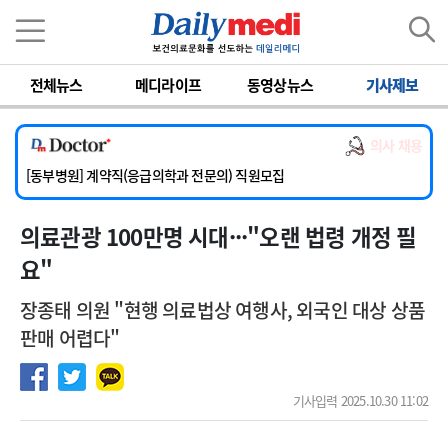
이름
비밀번호
전체뉴스
메디라이프
동영상뉴스
기사제보
[서울아산병원] 2026년 하반기 인턴 모집
[영남대학교의료원] 마취통증의학과 임기제 임상의사 채용
의사 채용
[충남대학교병원] 소아청소년과(소아응급전담) 계약직 의사 공개채용
[동부병원] 계약직(응급의학과 전문의) 직원모집
[이대목동병원] 하반기 전공의(레지던트1년차) 모집
의료관광 100만명 시대···"오랜 법령 개정 필
[서울아산병원] 2026년 하반기 인턴 모집
[영남대학교의료원] 마취통증의학과 임기제 임상의사 채용
요"
장종태 의원 "현행 의료법상 여행사, 외국인 대상 상품
판매 어렵다"
기사입력 2025.10.30 11:02