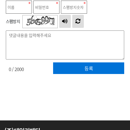
스팸방지
등록
0
/ 2000