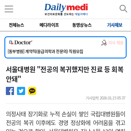
이름
비밀번호
전체뉴스
메디라이프
동영상뉴스
기사제보
[서울아산병원] 2026년 하반기 인턴 모집
[영남대학교의료원] 마취통증의학과 임기제 임상의사 채용
의사 채용
[충남대학교병원] 소아청소년과(소아응급전담) 계약직 의사 공개채용
[동부병원] 계약직(응급의학과 전문의) 직원모집
[이대목동병원] 하반기 전공의(레지던트1년차) 모집
서울대병원 "전공의 복귀했지만 진료 등 회복
[서울아산병원] 2026년 하반기 인턴 모집
[영남대학교의료원] 마취통증의학과 임기제 임상의사 채용
안돼"
기사입력 2026.01.15 05:37
의정사태 장기화로 누적 손실이 쌓인 국립대병원들이
전공의 복귀 이후에도 경영 정상화에 어려움을 겪고