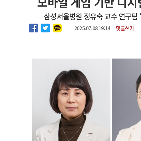
모바일 게임 기반 디
마취통증의학과 임기제 임상의사 채용
고객센터
회사소개
법적고지
삼성서울병원 정유숙 교수 연구팀 “
2025.07.08 19:14
댓글쓰기