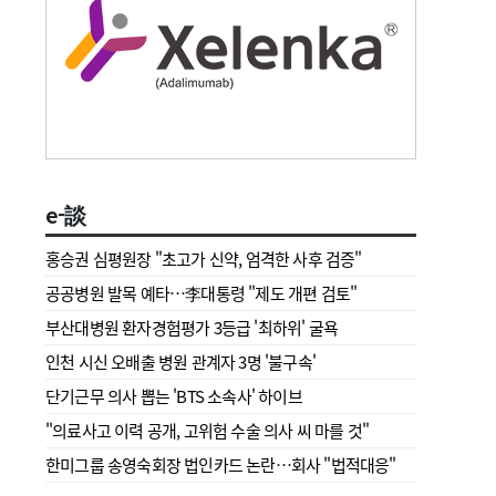
e-談
홍승권 심평원장 " 초고가 신약, 엄격한 사후 검증"
공공병원 발목 예타…李대통령 "제도 개편 검토"
부산대병원 환자경험평가 3등급 '최하위' 굴욕
인천 시신 오배출 병원 관계자 3명 '불구속'
단기근무 의사 뽑는 'BTS 소속사' 하이브
"의료사고 이력 공개, 고위험 수술 의사 씨 마를 것"
한미그룹 송영숙회장 법인카드 논란…회사 "법적대응"