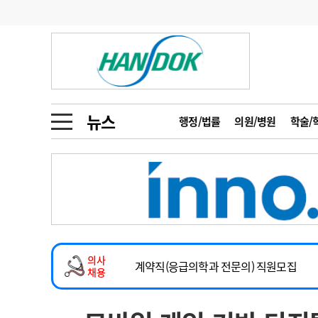
기부
모집
메디인포
인사
부음
오피니언
칼럼
건강정보
금주의 검색어
인물
초대석
피플
뉴스
행정/법률
의원/병원
학술/
1
의사인력 수급 추
동영상뉴스
2026년 하반기 인턴 모집
2
성분명 처방
마취통증의학과 임기제 임상의사 채용
포토뉴스
포토뉴스
3
AI의료
소아청소년과(소아응급전담) 계약직 의사
4
전공의 모집 결과
메디 Hospital
지역병원
중소병원
계약직(응급의학과 전문의) 직원모집
5
의사국시 합격률
의사
인포메이션
행정처분
판례
하반기 전공의(레지던트1년차) 모집
채용
2026년 하반기 인턴 모집
학회·연수강좌
학회/연수강좌
행사