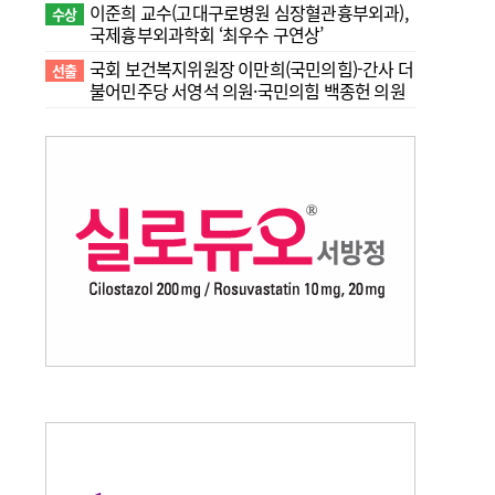
이준희 교수(고대구로병원 심장혈관흉부외과),
수상
국제흉부외과학회 ‘최우수 구연상’
국회 보건복지위원장 이만희(국민의힘)-간사 더
선출
불어민주당 서영석 의원·국민의힘 백종헌 의원