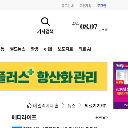
광고안내
회원가입
로그인
|
|
08.07
2026
금요일
기사검색
유통
월드뉴스
한방
e-談
보도자료
의료 AI
지침·기준·평가
약제급여 심사 결과
데일리메디 홈
뉴스
의료기기/IT
메디라이프
+ More