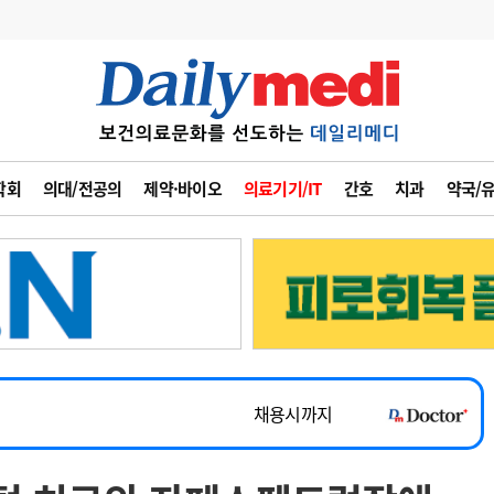
변경
사고
수첩
학회
의대/전공의
제약·바이오
의료기기/IT
간호
치과
약국/
계
6
관리급여 실시
~2026-08-31
7
지필공 지원책
채용시까지
8
수련환경 개선
 공개채용
채용시까지
9
의과대학 입시
채용시까지
10
약가인하
유권해석
정책/통계
공시
~2026-08-15
~2026-08-31