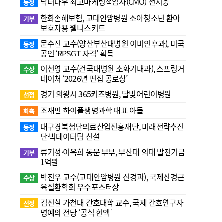
닥터나우 최고마케팅책임자(CMO) 전지웅
동정
한화손해보험, 고대안암병원 소아청소년 환아
기부
보호자용 웰니스키트
문수진 교수( 양산부산대병원 이비인후과), 미국
동정
공인 ‘RPSGT 자격’ 획득
이선영 교수(건국대병원 소화기내과), 스프링거
수상
네이처 ‘2026년 편집 공로상’
경기 의왕시 365키즈병원, 달빛어린이병원
선정
조재민 하이플생명과학 대표 아들
화촉
대구경북첨단의료산업진흥재단, 미래전략추진
동정
단·빅데이터팀 신설
류기성·이옥희 동문 부부, 부산대 의대 발전기금
기부
1억원
박진우 교수(고대안암병원 신경과), 국제신경근
수상
육질환학회 우수포스터상
김진실 가천대 간호대학 교수, 국제 간호연구자
선정
명예의 전당 ‘공식 헌액’