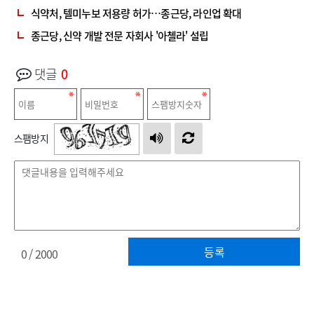
식약처, 텔미누보 저용량 허가…종근당, 라인업 확대
종근당, 신약 개발 전문 자회사 '아첼라' 설립
댓글
0
스팸방지
등록
0
/ 2000