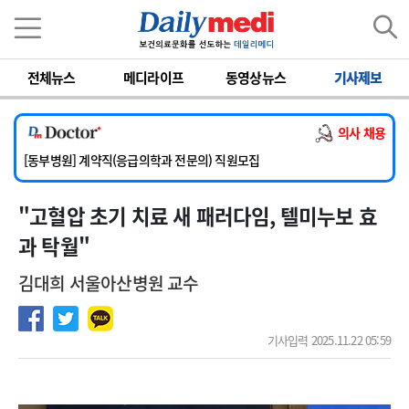
이름
비밀번호
전체뉴스
메디라이프
동영상뉴스
기사제보
[서울아산병원] 2026년 하반기 인턴 모집
[영남대학교의료원] 마취통증의학과 임기제 임상의사 채용
의사 채용
[충남대학교병원] 소아청소년과(소아응급전담) 계약직 의사 공개채용
[동부병원] 계약직(응급의학과 전문의) 직원모집
[이대목동병원] 하반기 전공의(레지던트1년차) 모집
"고혈압 초기 치료 새 패러다임, 텔미누보 효
[서울아산병원] 2026년 하반기 인턴 모집
[영남대학교의료원] 마취통증의학과 임기제 임상의사 채용
과 탁월"
김대희 서울아산병원 교수
기사입력 2025.11.22 05:59