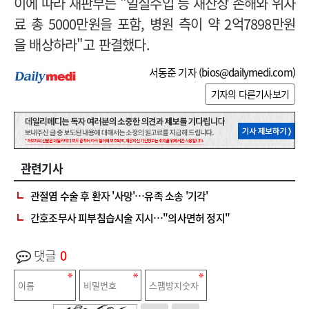
이에 따라 재판부는 "일실수입 등 재산상 손해와 위자
료 총 5000만원을 포함, 병원 측이 약 2억7898만원
을 배상하라"고 판결했다.
서동준 기자 (
bios@dailymedi.com
)
기자의 다른기사보기
관련기사
관절염 수술 후 환자 '사망'…유족 소송 '기각'
간호조무사 피부침습시술 지시…"의사면허 정지"
댓글
0