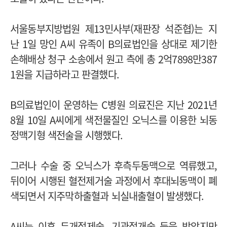
서울동부지방법원 제13민사부(재판장 석준협)는 지
난 1일 망인 A씨 유족이 B의료법인을 상대로 제기한
손해배상 청구 소송에서 원고 측에 총 2억7898만387
1원을 지급하라고 판결했다.
B의료법인이 운영하는 C병원 의료진은 지난 2021년
8월 10일 A씨에게 색전물질인 오닉스를 이용한 뇌동
정맥기형 색전술을 시행했다.
그러나 수술 중 오닉스가 후측두동맥으로 역류했고,
뒤이어 시행된 혈전제거술 과정에서 후대뇌동맥이 폐
색되면서 지주막하출혈과 뇌실내출혈이 발생했다.
A씨는 이후 두개절제술, 기관절개술 등을 받았지만