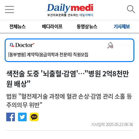
이름
비밀번호
전체뉴스
메디라이프
동영상뉴스
기사제보
[서울아산병원] 2026년 하반기 인턴 모집
[영남대학교의료원] 마취통증의학과 임기제 임상의사 채용
의사 채용
[충남대학교병원] 소아청소년과(소아응급전담) 계약직 의사 공개채용
[동부병원] 계약직(응급의학과 전문의) 직원모집
[이대목동병원] 하반기 전공의(레지던트1년차) 모집
색전술 도중 '뇌출혈·감염'…"병원 2억8천만
[서울아산병원] 2026년 하반기 인턴 모집
[영남대학교의료원] 마취통증의학과 임기제 임상의사 채용
원 배상"
법원 "혈전제거술 과정에 혈관 손상·감염 관리 소홀 등
주의의무 위반"
기사입력 2025.05.22 06:36