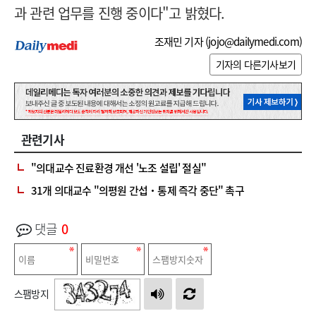
과 관련 업무를 진행 중이다"고 밝혔다.
조재민 기자 (
jojo@dailymedi.com
)
기자의 다른기사보기
관련기사
"의대교수 진료환경 개선 '노조 설립' 절실"
31개 의대교수 "의평원 간섭‧통제 즉각 중단" 촉구
댓글
0
스팸방지