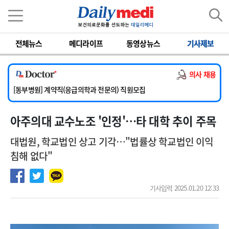
이름
비밀번호
전체뉴스
메디라이프
동영상뉴스
기사제보
[서울아산병원] 2026년 하반기 인턴 모집
[영남대학교의료원] 마취통증의학과 임기제 임상의사 채용
의사 채용
[충남대학교병원] 소아청소년과(소아응급전담) 계약직 의사 공개채용
[동부병원] 계약직(응급의학과 전문의) 직원모집
[이대목동병원] 하반기 전공의(레지던트1년차) 모집
아주의대 교수노조 '인정'…타 대학 추이 주목
[서울아산병원] 2026년 하반기 인턴 모집
[영남대학교의료원] 마취통증의학과 임기제 임상의사 채용
대법원, 학교법인 상고 기각…"법률상 학교법인 이익
침해 없다"
기사입력 2025.01.20 12:33