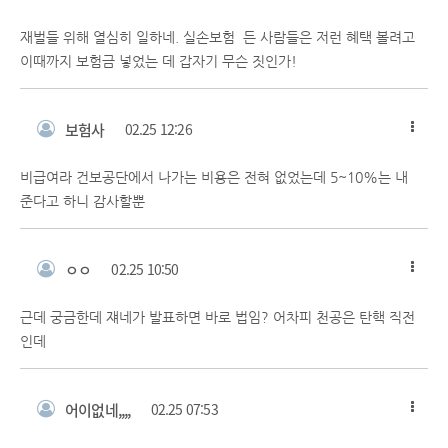
재벌들 위해 열심히 일하네. 실손보험 든 사람들은 저런 혜택 볼려고
이때까지 보험금 넣었는 데 갑자기 무슨 짓인가!
보험사
02.25 12:26
비급여라 건보공단에서 나가는 비용은 전혀 없었는데 5~10%는 내
준다고 하니 감사할뿐
ㅇㅇ
02.25 10:50
근데 궁금한데 쟤네가 발표하면 바로 법임? 어차피 천공은 탄핵 직전
인데
어이없네,,,,
02.25 07:53