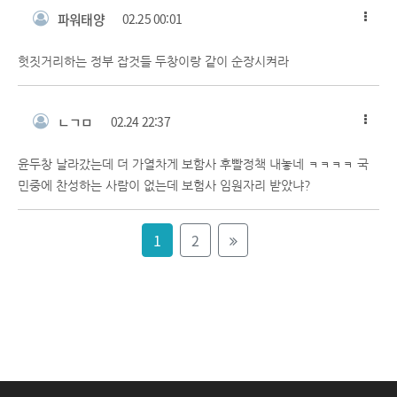
파워태양
02.25 00:01
헛짓거리하는 정부 잡것들 두창이랑 같이 순장시켜라
ㄴㄱㅁ
02.24 22:37
윤두창 날라갔는데 더 가열차게 보함사 후빨정책 내놓네 ㅋㅋㅋㅋ 국
민중에 찬성하는 사람이 없는데 보험사 임원자리 받았냐?
1
2