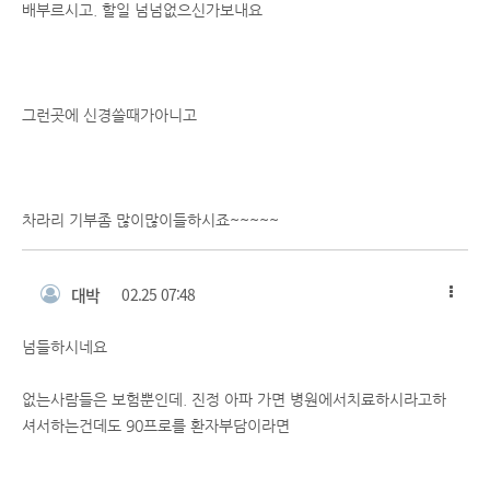
배부르시고. 할일 넘넘없으신가보내요
그런곳에 신경쓸때가아니고
차라리 기부좀 많이많이들하시죠~~~~~
대박
02.25 07:48
넘들하시네요
없는사람들은 보험뿐인데. 진정 아파 가면 병원에서치료하시라고하
셔서하는건데도 90프로를 환자부담이라면