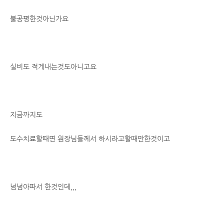
불공평한것아닌가요
실비도 적게내는것도아니고요
지금까지도
도수치료할때면 원장님들께서 하시라고할때만한것이고
넘넘아파서 한것인데,,,