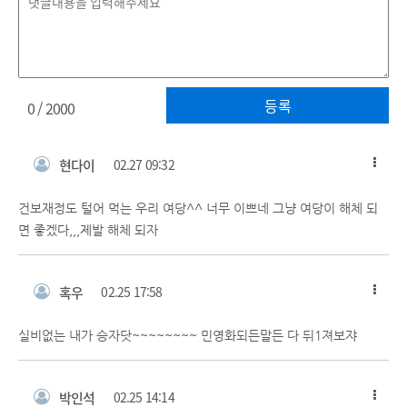
등록
0
/ 2000
현다이
02.27 09:32
건보재정도 털어 먹는 우리 여당^^ 너무 이쁘네 그냥 여당이 해체 되
면 좋겠다,,,제발 해체 되자
혹우
02.25 17:58
실비없는 내가 승자닷~~~~~~~~ 민영화되든말든 다 뒤1져보쟈
박인석
02.25 14:14