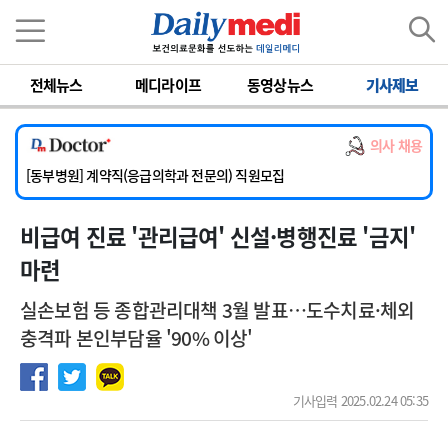
이름
비밀번호
전체뉴스
메디라이프
동영상뉴스
기사제보
[서울아산병원] 2026년 하반기 인턴 모집
[영남대학교의료원] 마취통증의학과 임기제 임상의사 채용
의사 채용
[충남대학교병원] 소아청소년과(소아응급전담) 계약직 의사 공개채용
[동부병원] 계약직(응급의학과 전문의) 직원모집
[이대목동병원] 하반기 전공의(레지던트1년차) 모집
비급여 진료 '관리급여' 신설·병행진료 '금지'
[서울아산병원] 2026년 하반기 인턴 모집
[영남대학교의료원] 마취통증의학과 임기제 임상의사 채용
마련
실손보험 등 종합관리대책 3월 발표…도수치료·체외
충격파 본인부담율 '90% 이상'
기사입력 2025.02.24 05:35