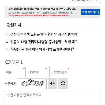
관련기사
경찰 압수수색 노환규 前 의협회장 '공무집행 방해'
전공의 13명 '업무개시명령' 공시송달…처벌 예고
"전공의는 투쟁 아닌 의사 직업 포기한 것이다"
댓글
1
스팸방지