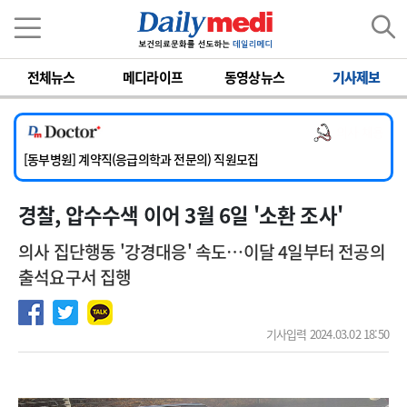
이름
비밀번호
전체뉴스
메디라이프
동영상뉴스
기사제보
[서울아산병원] 2026년 하반기 인턴 모집
[영남대학교의료원] 마취통증의학과 임기제 임상의사 채용
의사 채용
[충남대학교병원] 소아청소년과(소아응급전담) 계약직 의사 공개채용
[동부병원] 계약직(응급의학과 전문의) 직원모집
[이대목동병원] 하반기 전공의(레지던트1년차) 모집
경찰, 압수수색 이어 3월 6일 '소환 조사'
[서울아산병원] 2026년 하반기 인턴 모집
[영남대학교의료원] 마취통증의학과 임기제 임상의사 채용
의사 집단행동 '강경대응' 속도…이달 4일부터 전공의
출석요구서 집행
기사입력 2024.03.02 18:50