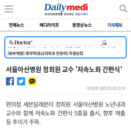
이름
비밀번호
전체뉴스
메디라이프
동영상뉴스
기사제보
[서울아산병원] 2026년 하반기 인턴 모집
[영남대학교의료원] 마취통증의학과 임기제 임상의사 채용
의사 채용
[충남대학교병원] 소아청소년과(소아응급전담) 계약직 의사 공개채용
[동부병원] 계약직(응급의학과 전문의) 직원모집
[이대목동병원] 하반기 전공의(레지던트1년차) 모집
서울아산병원 정희원 교수 '저속노화 간편식'
[서울아산병원] 2026년 하반기 인턴 모집
[영남대학교의료원] 마취통증의학과 임기제 임상의사 채용
기사입력 2025.01.08 13:55
편의점 세븐일레븐이 정희원 서울아산병원 노년내과
교수와 함께 저속노화 간편식 5종을 출시, 향후 매출
등 추이가 주목.