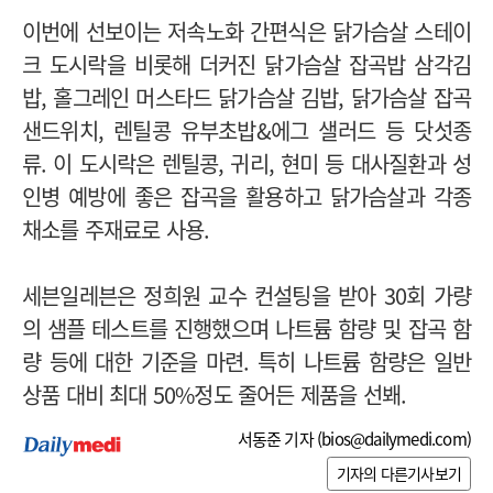
이번에 선보이는 저속노화 간편식은 닭가슴살 스테이
크 도시락을 비롯해 더커진 닭가슴살 잡곡밥 삼각김
밥, 홀그레인 머스타드 닭가슴살 김밥, 닭가슴살 잡곡
샌드위치, 렌틸콩 유부초밥&에그 샐러드 등 닷섯종
류. 이 도시락은 렌틸콩, 귀리, 현미 등 대사질환과 성
인병 예방에 좋은 잡곡을 활용하고 닭가슴살과 각종
채소를 주재료로 사용.
세븐일레븐은 정희원 교수 컨설팅을 받아 30회 가량
의 샘플 테스트를 진행했으며 나트륨 함량 및 잡곡 함
량 등에 대한 기준을 마련. 특히 나트륨 함량은 일반
상품 대비 최대 50%정도 줄어든 제품을 선봬.
서동준 기자 (
bios@dailymedi.com
)
기자의 다른기사보기