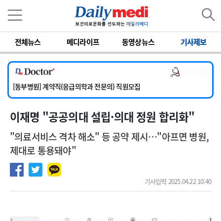
이름
비밀번호
전체뉴스
메디라이프
동영상뉴스
기사제보
[서울아산병원] 2026년 하반기 인턴 모집
[영남대학교의료원] 마취통증의학과 임기제 임상의사 채용
의사 채용
[충남대학교병원] 소아청소년과(소아응급전담) 계약직 의사 공개채용
[동부병원] 계약직(응급의학과 전문의) 직원모집
[이대목동병원] 하반기 전공의(레지던트1년차) 모집
이재명 "공공의대 설립·의대 정원 합리화"
[서울아산병원] 2026년 하반기 인턴 모집
[영남대학교의료원] 마취통증의학과 임기제 임상의사 채용
"의료서비스 격차 해소" 등 공약 제시…"아프면 병원,
제대로 통용돼야"
기사입력 2025.04.22 10:40