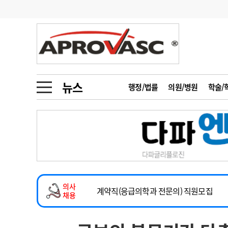
기부
모집
메디인포
인사
부음
오피니언
칼럼
건강정보
금주의 검색어
인물
초대석
피플
뉴스
행정/법률
의원/병원
학술/
1
의사인력 수급 추
동영상뉴스
2
성분명 처방
2026년 하반기 인턴 모집
포토뉴스
포토뉴스
3
AI의료
마취통증의학과 임기제 임상의사 채용
4
전공의 모집 결과
메디 Hospital
지역병원
중소병원
소아청소년과(소아응급전담) 계약직 의사
5
의사국시 합격률
의사
인포메이션
행정처분
판례
계약직(응급의학과 전문의) 직원모집
채용
하반기 전공의(레지던트1년차) 모집
학회·연수강좌
학회/연수강좌
행사