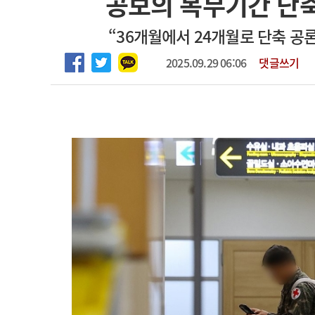
공보의 복무기간 단
2026년 하반기 인턴 모집
고객센터
회사소개
법적고지
“36개월에서 24개월로 단축 공
마취통증의학과 임기제 임상의사 채용
2025.09.29 06:06
댓글쓰기