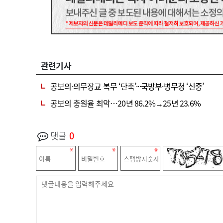
관련기사
공보의·의무장교 복무 ‘단축’···국방부·병무청 ‘신중’
공보의 충원율 최악…20년 86.2%→25년 23.6%
댓글
0