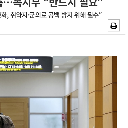
축…복지부 “반드시 필요”
~2026-08-31
광고안내
론화, 취약지·군의료 공백 방지 위해 필수”
채용시까지