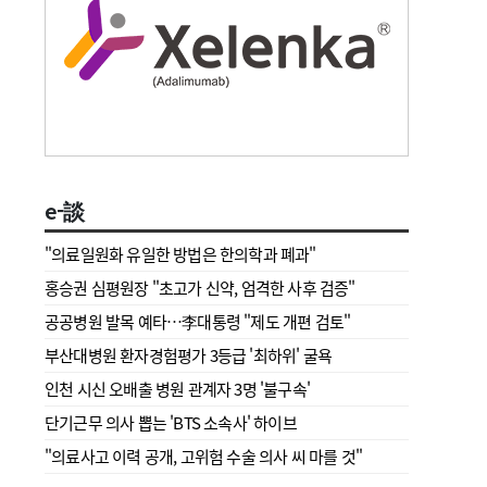
e-談
"의료일원화 유일한 방법은 한의학과 폐과"
홍승권 심평원장 " 초고가 신약, 엄격한 사후 검증"
공공병원 발목 예타…李대통령 "제도 개편 검토"
부산대병원 환자경험평가 3등급 '최하위' 굴욕
인천 시신 오배출 병원 관계자 3명 '불구속'
단기근무 의사 뽑는 'BTS 소속사' 하이브
"의료사고 이력 공개, 고위험 수술 의사 씨 마를 것"