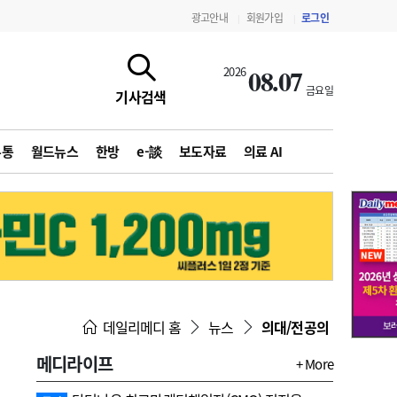
광고안내
회원가입
로그인
|
|
08.07
2026
금요일
기사검색
유통
월드뉴스
한방
e-談
보도자료
의료 AI
지침·기준·평가
약제급여 심사 결과
데일리메디 홈
뉴스
의대/전공의
메디라이프
+ More