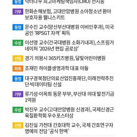
닥터나우 최고마케팅책임자(CMO) 전지웅
동정
한화손해보험, 고대안암병원 소아청소년 환아
기부
보호자용 웰니스키트
문수진 교수( 양산부산대병원 이비인후과), 미국
동정
공인 ‘RPSGT 자격’ 획득
이선영 교수(건국대병원 소화기내과), 스프링거
수상
네이처 ‘2026년 편집 공로상’
경기 의왕시 365키즈병원, 달빛어린이병원
선정
조재민 하이플생명과학 대표 아들
화촉
대구경북첨단의료산업진흥재단, 미래전략추진
동정
단·빅데이터팀 신설
류기성·이옥희 동문 부부, 부산대 의대 발전기금
기부
1억원
박진우 교수(고대안암병원 신경과), 국제신경근
수상
육질환학회 우수포스터상
김진실 가천대 간호대학 교수, 국제 간호연구자
선정
명예의 전당 ‘공식 헌액’