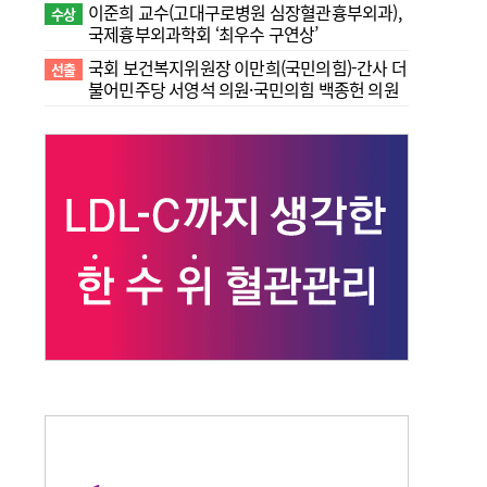
이준희 교수(고대구로병원 심장혈관흉부외과),
수상
국제흉부외과학회 ‘최우수 구연상’
국회 보건복지위원장 이만희(국민의힘)-간사 더
선출
불어민주당 서영석 의원·국민의힘 백종헌 의원