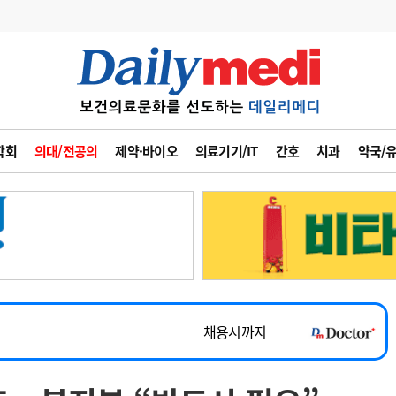
변경
사고
수첩
학회
의대/전공의
제약·바이오
의료기기/IT
간호
치과
약국/
계
6
관리급여 실시
7
지필공 지원책
~2026-08-31
8
수련환경 개선
채용시까지
9
의과대학 입시
 공개채용
채용시까지
10
약가인하
유권해석
정책/통계
공시
채용시까지
~2026-08-15