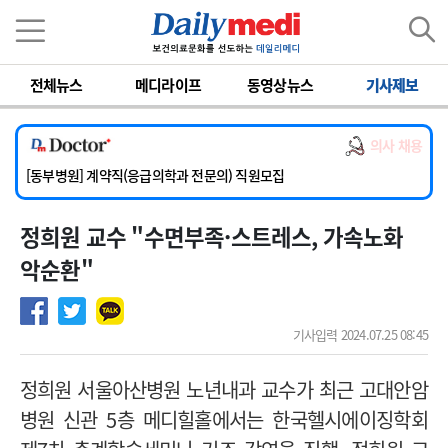
이름
비밀번호
전체뉴스
메디라이프
동영상뉴스
기사제보
[서울아산병원] 2026년 하반기 인턴 모집
[영남대학교의료원] 마취통증의학과 임기제 임상의사 채용
의사 채용
[충남대학교병원] 소아청소년과(소아응급전담) 계약직 의사 공개채용
[동부병원] 계약직(응급의학과 전문의) 직원모집
[이대목동병원] 하반기 전공의(레지던트1년차) 모집
정희원 교수 "수면부족·스트레스, 가속노화
[서울아산병원] 2026년 하반기 인턴 모집
[영남대학교의료원] 마취통증의학과 임기제 임상의사 채용
악순환"
기사입력 2024.07.25 08:45
정희원 서울아산병원 노년내과 교수가 최근
고대안암
병원 신관 5층 메디힐홀에서는 한국헬시에이징학회