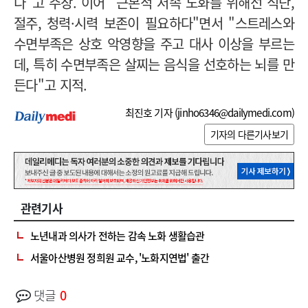
다"고 주장. 이어 "근본적 저속 노화를 위해선 식단,
절주, 청력
·시력
보존이 필요하다"면서 "
스트레스와
수면부족은 상호 악영향을 주고 대사 이상을 부르는
데, 특히 수면부족은 살찌는 음식을 선호하는 뇌를 만
든다
"고 지적.
최진호 기자 (
jinho6346@dailymedi.com
)
기자의 다른기사보기
관련기사
노년내과 의사가 전하는 감속 노화 생활습관
서울아산병원 정희원 교수, '노화지연법' 출간
댓글
0