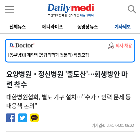
이름
비밀번호
전체뉴스
메디라이프
동영상뉴스
기사제보
[서울아산병원] 2026년 하반기 인턴 모집
[영남대학교의료원] 마취통증의학과 임기제 임상의사 채용
의사 채용
[충남대학교병원] 소아청소년과(소아응급전담) 계약직 의사 공개채용
[동부병원] 계약직(응급의학과 전문의) 직원모집
[이대목동병원] 하반기 전공의(레지던트1년차) 모집
요양병원‧정신병원 '줄도산'…회생방안 마
[서울아산병원] 2026년 하반기 인턴 모집
[영남대학교의료원] 마취통증의학과 임기제 임상의사 채용
련 착수
대한병원협회, 별도 기구 설치…"수가‧인력 문제 등
대응책 논의"
기사입력 2025.04.05 06:22