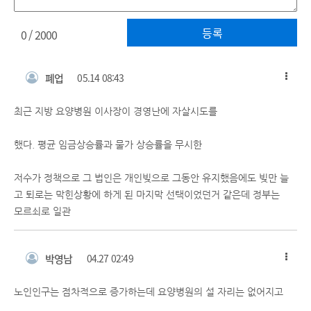
등록
0
/ 2000
폐업
05.14 08:43
최근 지방 요양병원 이사장이 경영난에 자살시도를
했다. 평균 임금상승률과 물가 상승률을 무시한
저수가 정책으로 그 법인은 개인빚으로 그동안 유지했음에도 빚만 늘
고 퇴로는 막힌상황에 하게 된 마지막 선택이었던거 같은데 정부는
모르쇠로 일관
박영남
04.27 02:49
노인인구는 점차적으로 증가하는데 요양병원의 설 자리는 없어지고