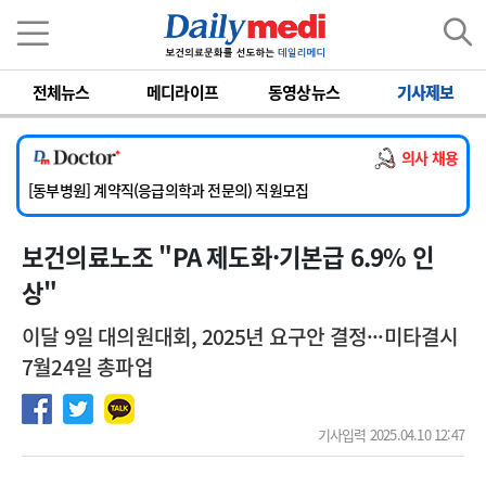
이름
비밀번호
전체뉴스
메디라이프
동영상뉴스
기사제보
[서울아산병원] 2026년 하반기 인턴 모집
[영남대학교의료원] 마취통증의학과 임기제 임상의사 채용
의사 채용
[충남대학교병원] 소아청소년과(소아응급전담) 계약직 의사 공개채용
[동부병원] 계약직(응급의학과 전문의) 직원모집
[이대목동병원] 하반기 전공의(레지던트1년차) 모집
보건의료노조 "PA 제도화·기본급 6.9% 인
[서울아산병원] 2026년 하반기 인턴 모집
[영남대학교의료원] 마취통증의학과 임기제 임상의사 채용
상"
이달 9일 대의원대회, 2025년 요구안 결정···미타결시
7월24일 총파업
기사입력 2025.04.10 12:47