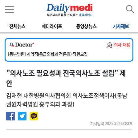
이름
비밀번호
전체뉴스
메디라이프
동영상뉴스
기사제보
[서울아산병원] 2026년 하반기 인턴 모집
[영남대학교의료원] 마취통증의학과 임기제 임상의사 채용
의사 채용
[충남대학교병원] 소아청소년과(소아응급전담) 계약직 의사 공개채용
[동부병원] 계약직(응급의학과 전문의) 직원모집
[이대목동병원] 하반기 전공의(레지던트1년차) 모집
"의사노조 필요성과 전국의사노조 설립" 제
[서울아산병원] 2026년 하반기 인턴 모집
[영남대학교의료원] 마취통증의학과 임기제 임상의사 채용
안
김재현 대한병원의사협의회 의사노조정책이사(동남
권원자력병원 흉부외과 과장)
기사입력 2025.05.26 08:09